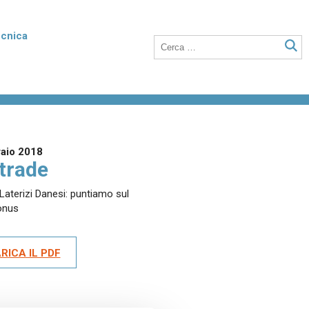
ecnica
rmico
Poroton Plan
listirene
Blocchi in laterizio rettificati dalle elevate
nto della
prestazioni termiche, anche a setti sottili
o integrati con polistirene addittivato di
raio 2018
grafite.
trade
Laterizi Danesi: puntiamo sul
onus
Laterizio per solai
 unità
Blocchi per solai a nervature parallele,
anche utilizzabili in abbinamento a tutti i
RICA IL PDF
tipi di travetti o su lastre in calcestruzzo.