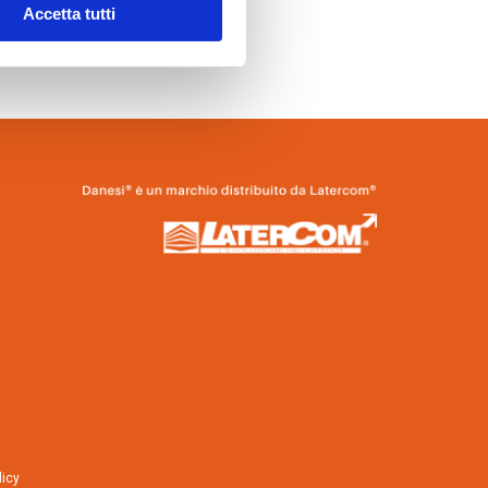
Accetta tutti
licy