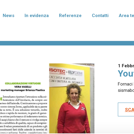
News
In evidenza
Referenze
Contatti
Area t
rmablok Più
Normablok Più Taglio Te
isolanti in laterizio con polistirene
Blocchi isolanti in laterizio con po
to di grafite per murature armate,
additivato di grafite per l'isolame
mento e correzione dei ponti
fondazione e del solaio.
1 Febb
ei pilastri.
You
Fornaci 
sismab
terizio Tradizionale
Laterizio per divisori
per murature portanti, anche in
Blocchi per pareti di divisione tra
smica, e di tamponamento.
abitative e tramezzature interne.
SCA
I I PRODOTTI