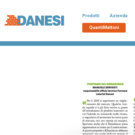
Prodotti
Azienda
QuantiMattoni
Home
>
Rassegna stampa
>
Youtrade
Normablok Più CAM
No
Blocchi isolanti in laterizio rispondenti
Blocchi 
alle richieste CAM necessarie
additiva
all’ottenimento del Superbonus 110%,
tampona
con polistirene additivato di grafite
termici d
Neopor® BMB di BASF. Un EPS derivato
da materie prime rinnovabili e non fossili.
Poroton
La
Blocchi in laterizio porizzati con elevate
Blocchi 
prestazioni per murature portanti, anche
zona si
in zona sismica, e di tamponamento.
Malte e accessori
TUTT