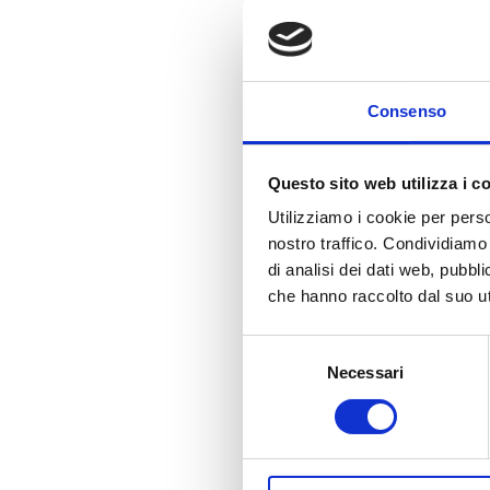
Accessori quali malte termiche, collanti
cementizi e fasce tagliagiunti.
Consenso
Questo sito web utilizza i c
Utilizziamo i cookie per perso
nostro traffico. Condividiamo 
di analisi dei dati web, pubbl
che hanno raccolto dal suo uti
Selezione
Necessari
del
consenso