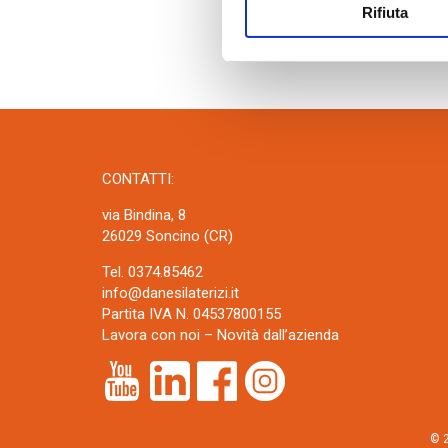
Rifiuta
CONTATTI:
via Bindina, 8
26029 Soncino (CR)
Tel. 0374.85462
info@danesilaterizi.it
Partita IVA N. 04537800155
Lavora con noi
–
Novità dall’azienda
© 