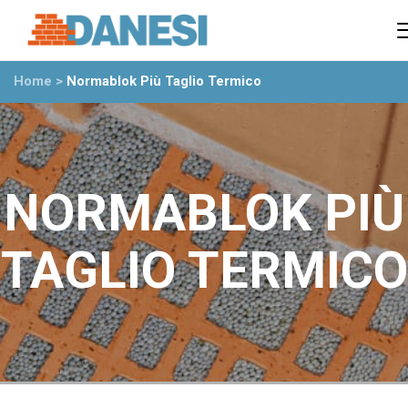
Prodotti
Azienda
Home
>
Normablok Più Taglio Termico
Il gruppo
Partner
Ambiente
Stabilimenti
Rete commerciale
NORMABLOK PIÙ
Ufficio Tecnico
News
TAGLIO TERMICO
Eventi
Mostre
Rassegna stampa
Video
Novità dall’azienda