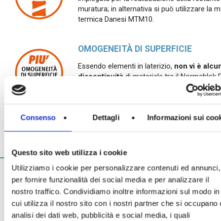
muratura; in alternativa si può utilizzare la m
termica Danesi MTM10.
OMOGENEITÀ DI SUPERFICIE
Essendo elementi in laterizio,
non vi è alcu
discontinuità
di materiale tra il Normablok 
Taglio Termico e la parete, garantendo
un’intonacatura più semplice ed omogenea.
Consenso
Dettagli
Informazioni sui coo
Più informazioni
Questo sito web utilizza i cookie
Utilizziamo i cookie per personalizzare contenuti ed annunci,
per fornire funzionalità dei social media e per analizzare il
I campi di applicazione
nostro traffico. Condividiamo inoltre informazioni sul modo in
cui utilizza il nostro sito con i nostri partner che si occupano 
A differenza dei blocchi tradizionali che privilegiano
analisi dei dati web, pubblicità e social media, i quali
l’isolamento termico in direzione orizzontale, i blocchi