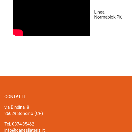
Linea
Normablok Più
CONTATTI:
via Bindina, 8
26029 Soncino (CR)
Tel. 0374.85462
info@danesilaterizi.it