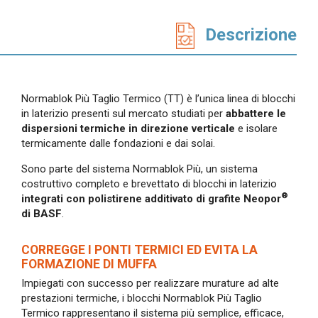
In evidenza
Descrizione
Normablok Più High Performance
Muratura armata Danesi
Normablok Più Ponti Termici
Normablok Più Taglio Termico
Normablok Più Taglio Termico (TT) è l’unica linea di blocchi
Normablok Più CAM
in laterizio presenti sul mercato studiati per
abbattere le
Normablok Più S40 MA ricostruzione post sisma
dispersioni termiche in direzione verticale
e isolare
termicamente dalle fondazioni e dai solai.
Referenze
Sono parte del sistema Normablok Più, un sistema
costruttivo completo e brevettato di blocchi in laterizio
Contatti
®
integrati con polistirene additivato di grafite Neopor
di BASF
.
Area tecnica
CORREGGE I PONTI TERMICI ED EVITA LA
FORMAZIONE DI MUFFA
QuantiMattoni
Impiegati con successo per realizzare murature ad alte
prestazioni termiche, i blocchi Normablok Più Taglio
Termico rappresentano il sistema più semplice, efficace,