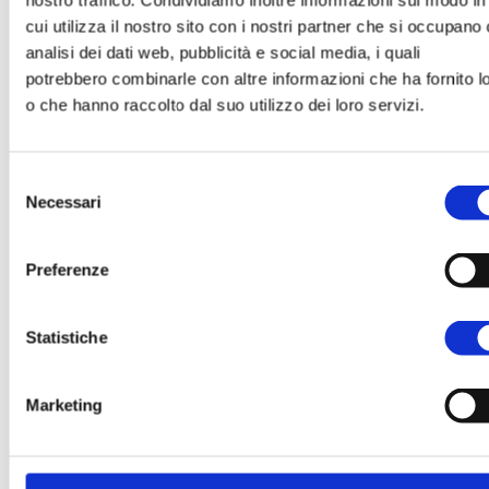
nostro traffico. Condividiamo inoltre informazioni sul modo in
Impiego di polistirene autoestinguent
cui utilizza il nostro sito con i nostri partner che si occupano 
Nessuna possibilità di propagazione
analisi dei dati web, pubblicità e social media, i quali
dell’incendio
potrebbero combinarle con altre informazioni che ha fornito l
o che hanno raccolto dal suo utilizzo dei loro servizi.
Isolamento acustico
Elevato comfort acustico con tutte le
Selezione
soluzioni
Necessari
Rispetto dei requisiti previsti dal DPC
del
5/12/97
consenso
Preferenze
Rispetto dell'ambiente
Tutta la linea Normablok Più permette 
Statistiche
realizzare edifici a basso consumo
energetico
(NZEB o Passivi)
Marketing
Impiego di polistirene HBCD Free
Polistirene e laterizio sono completa
separabili a garanzia di una totale
riciclabilità