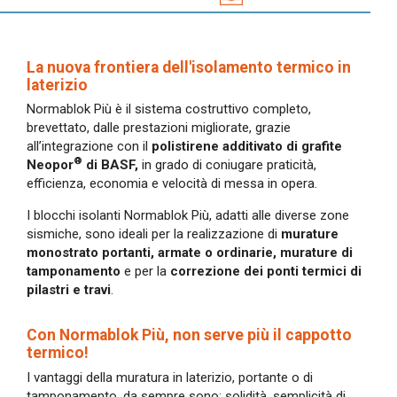
In evidenza
Normablok Più High Performance
Muratura armata Danesi
La nuova frontiera dell'isolamento termico in
laterizio
Normablok Più Ponti Termici
Normablok Più è il sistema costruttivo completo,
Normablok Più Taglio Termico
brevettato, dalle prestazioni migliorate, grazie
Normablok Più CAM
all’integrazione con il
polistirene additivato di grafite
Normablok Più S40 MA ricostruzione post sisma
®
Neopor
di BASF,
in grado di coniugare praticità,
efficienza, economia e velocità di messa in opera.
Referenze
I blocchi isolanti Normablok Più, adatti alle diverse zone
sismiche, sono ideali per la realizzazione di
murature
Contatti
monostrato portanti, armate o ordinarie, murature di
tamponamento
e per la
correzione dei ponti termici di
Area tecnica
pilastri e travi
.
Con Normablok Più, non serve più il cappotto
QuantiMattoni
termico!
I vantaggi della muratura in laterizio, portante o di
tamponamento, da sempre sono: solidità, semplicità di