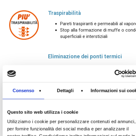
Traspirabilità
Pareti traspiranti e permeabili al vapor
Stop alla formazione di muffe o con
superficiali e interstiziali
Eliminazione dei ponti termici
Eliminazione dei ponti termici grazie ag
incastri a secco e alla fascia isolante 
giunto
Elementi speciali di spessore ridotto p
Consenso
Dettagli
Informazioni sui coo
correzione dei ponti termici di travi e pi
Miglioramento delle prestazioni termi
dell’involucro
Questo sito web utilizza i cookie
Utilizziamo i cookie per personalizzare contenuti ed annunci,
Resistenza al fuoco
per fornire funzionalità dei social media e per analizzare il
Certificazione REI 240 e EI 240