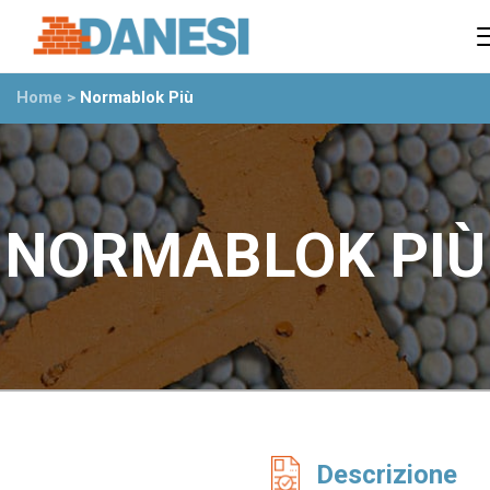
Prodotti
Azienda
Home
>
Normablok Più
Il gruppo
Partner
Ambiente
Stabilimenti
Rete commerciale
NORMABLOK PIÙ
Ufficio Tecnico
News
Eventi
Mostre
Rassegna stampa
Video
Novità dall’azienda
Descrizione