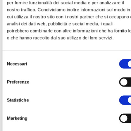
per fornire funzionalità dei social media e per analizzare il
Traspirabilità
nostro traffico. Condividiamo inoltre informazioni sul modo in
Pareti traspiranti e permeabili al vapor
cui utilizza il nostro sito con i nostri partner che si occupano 
Stop alla formazione di muffe o con
analisi dei dati web, pubblicità e social media, i quali
superficiali e interstiziali
potrebbero combinarle con altre informazioni che ha fornito l
o che hanno raccolto dal suo utilizzo dei loro servizi.
Eliminazione dei ponti termici
Eliminazione dei ponti termici grazie ag
Selezione
incastri a secco e alla fascia isolante 
Necessari
del
giunto
consenso
Elementi speciali di spessore ridotto p
correzione dei ponti termici di travi e pi
Preferenze
Miglioramento delle prestazioni termi
dell’involucro
Statistiche
Resistenza al fuoco
Marketing
Certificazione REI 240 e EI 240
Impiego di polistirene autoestinguent