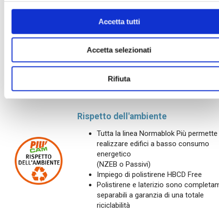
Nessuna possibilità di propagazione
dell’incendio
Accetta tutti
Isolamento acustico
Accetta selezionati
Elevato comfort acustico con tutte le
soluzioni
Rifiuta
Rispetto dei requisiti previsti dal DPC
5/12/97
Rispetto dell'ambiente
Tutta la linea Normablok Più permette 
realizzare edifici a basso consumo
energetico
(NZEB o Passivi)
Impiego di polistirene HBCD Free
Polistirene e laterizio sono completa
separabili a garanzia di una totale
riciclabilità