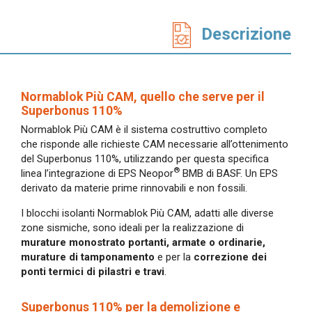
In evidenza
Descrizione
Normablok Più High Performance
Muratura armata Danesi
Normablok Più Ponti Termici
Normablok Più Taglio Termico
Normablok Più CAM, quello che serve per il
Normablok Più CAM
Superbonus 110%
Normablok Più S40 MA ricostruzione post sisma
Normablok Più CAM è il sistema costruttivo completo
che risponde alle richieste CAM necessarie all’ottenimento
Referenze
del Superbonus 110%, utilizzando per questa specifica
®
linea l’integrazione di EPS Neopor
BMB di BASF. Un EPS
derivato da materie prime rinnovabili e non fossili.
Contatti
I blocchi isolanti Normablok Più CAM, adatti alle diverse
Area tecnica
zone sismiche, sono ideali per la realizzazione di
murature monostrato portanti, armate o ordinarie,
murature di tamponamento
e per la
correzione dei
QuantiMattoni
ponti termici di pilastri e travi
.
Superbonus 110% per la demolizione e