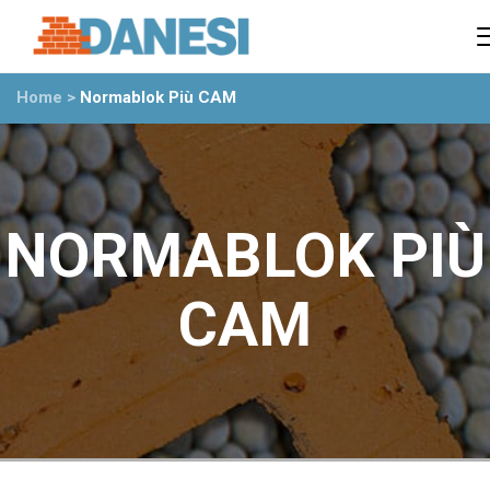
Prodotti
Azienda
Home
>
Normablok Più CAM
Il gruppo
Partner
Ambiente
Stabilimenti
Rete commerciale
NORMABLOK PIÙ
Ufficio Tecnico
News
CAM
Eventi
Mostre
Rassegna stampa
Video
Novità dall’azienda