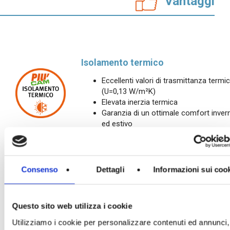
Vantaggi
Isolamento termico
Eccellenti valori di trasmittanza termi
(U=0,13 W/m²K)
Elevata inerzia termica
Garanzia di un ottimale comfort inver
ed estivo
Sicurezza sismica
Consenso
Dettagli
Informazioni sui coo
Elevata resistenza delle murature
Elementi specifici per murature armat
Elevata resistenza dei tamponamenti
alle azioni fuori piano
Questo sito web utilizza i cookie
Utilizziamo i cookie per personalizzare contenuti ed annunci,