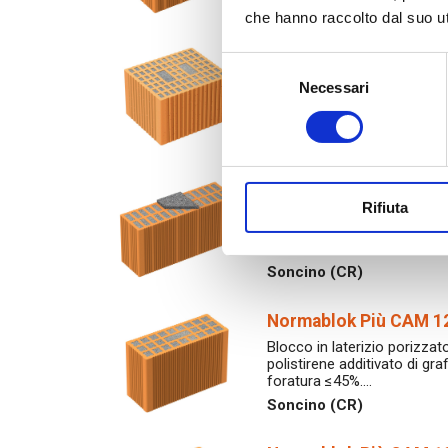
Soncino (CR)
che hanno raccolto dal suo uti
Normablok Più CAM 2
Selezione
Blocco in laterizio porizzato
Necessari
del
polistirene additivato di gr
consenso
foratura ≤45%.…
Soncino (CR)
Normablok Più CAM M
Rifiuta
Blocco in laterizio porizzato
polistirene additivato di gr
foratura ≤45%.…
Soncino (CR)
Normablok Più CAM 1
Blocco in laterizio porizzato
polistirene additivato di gr
foratura ≤45%.…
Soncino (CR)