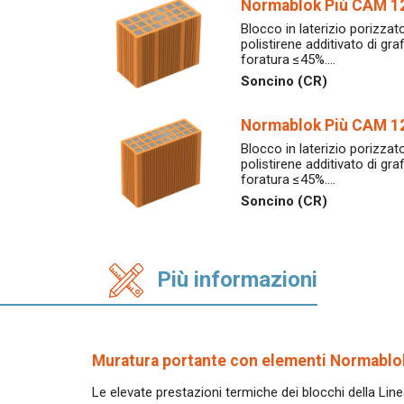
Normablok Più CAM 1
Blocco in laterizio porizzato
polistirene additivato di gr
foratura ≤45%.…
Soncino (CR)
Normablok Più CAM 12
Blocco in laterizio porizzato
polistirene additivato di gr
foratura ≤45%.…
Soncino (CR)
Più informazioni
Muratura portante con elementi Normablo
Le elevate prestazioni termiche dei blocchi della Lin