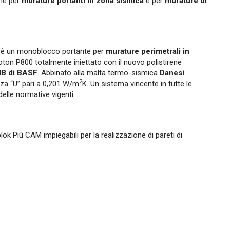
one per
murature portanti in zona sismica
e per
murature di
è un monoblocco portante per
murature perimetrali in
roton P800 totalmente iniettato con il nuovo polistirene
B di BASF
.
Abbinato alla malta termo-sismica
Danesi
2
nza “U” pari a 0,201 W/m
K.
Un sistema vincente in tutte le
elle normative vigenti.
 Più CAM impiegabili per la realizzazione di pareti di