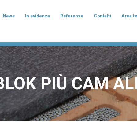
News
In evidenza
Referenze
Contatti
Area t
rmablok Più
Normablok Più Taglio Te
isolanti in laterizio con polistirene
Blocchi isolanti in laterizio con po
to di grafite per murature armate,
additivato di grafite per l'isolame
mento e correzione dei ponti
fondazione e del solaio.
ei pilastri.
LOK PIÙ CAM AL
terizio Tradizionale
Laterizio per divisori
per murature portanti, anche in
Blocchi per pareti di divisione tra
smica, e di tamponamento.
abitative e tramezzature interne.
I I PRODOTTI