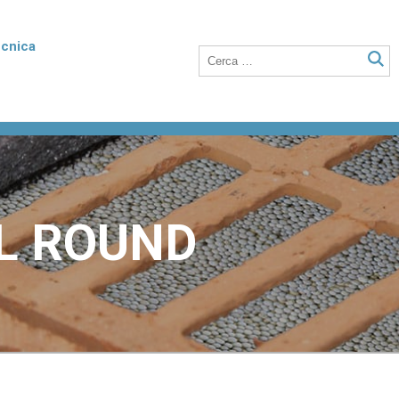
ecnica
rmico
Poroton Plan
listirene
Blocchi in laterizio rettificati dalle elevate
nto della
prestazioni termiche, anche a setti sottili
o integrati con polistirene addittivato di
grafite.
L ROUND
Laterizio per solai
 unità
Blocchi per solai a nervature parallele,
anche utilizzabili in abbinamento a tutti i
tipi di travetti o su lastre in calcestruzzo.