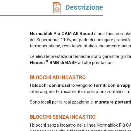
Accessori quali malte termiche, collanti
cementizi e fasce tagliagiunti.
Descrizione
Normablok Più
CAM
All Round
è una linea complet
del Superbonus 110%, in grado di coniugare praticità
termoacustiche, resistenza statica, isolamento acus
Le elevate prestazioni termiche sono garantite grazie 
®
Neopor
BMB di BASF
ad alte prestazioni.
BLOCCHI AD INCASTRO
I
blocchi con incastro
vengono
forniti con un’app
interrompere termicamente il corso orizzontale di ma
Sono ideali per la realizzazione di
murature portanti
BLOCCHI SENZA INCASTRO
I blocchi senza incastro della linea Normablok Pi