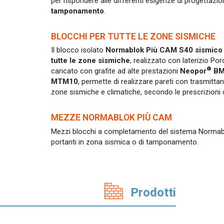
per rispondere alle differenti esigenze di progettazi
tamponamento
.
BLOCCHI PER TUTTE LE ZONE SISMICHE
Il blocco isolato
Normablok Più CAM S40 sismico
tutte le zone sismiche
, realizzato con laterizio Po
®
caricato con grafite ad alte prestazioni
Neopor
BM
MTM10
, permette di realizzare pareti con trasmitta
zone sismiche e climatiche, secondo le prescrizioni d
MEZZE NORMABLOK PIÙ CAM
Mezzi blocchi a completamento del sistema Normablok
portanti in zona sismica o di tamponamento.
Prodotti