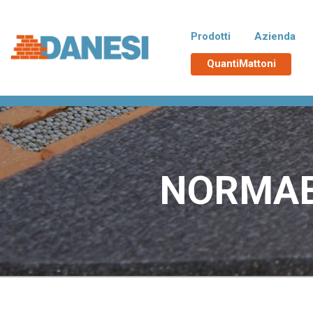
Prodotti
Azienda
QuantiMattoni
Home
>
Normablok Più CAM All Round
Normablok Più CAM
No
Blocchi isolanti in laterizio rispondenti
Blocchi 
alle richieste CAM necessarie
additiva
all’ottenimento del Superbonus 110%,
tampona
con polistirene additivato di grafite
termici d
Neopor® BMB di BASF. Un EPS derivato
NORMAB
da materie prime rinnovabili e non fossili.
Poroton
La
Blocchi in laterizio porizzati con elevate
Blocchi 
prestazioni per murature portanti, anche
zona si
in zona sismica, e di tamponamento.
Malte e accessori
TUTT