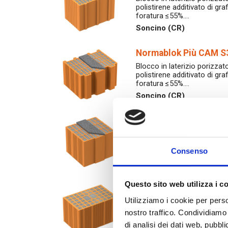
polistirene additivato di gr
foratura ≤55%.…
Soncino (CR)
Normablok Più CAM S3
Blocco in laterizio porizzato
polistirene additivato di gr
foratura ≤55%.…
Soncino (CR)
Normablok Più CAM S2
Blocco in laterizio porizzato
polistirene additivato di gr
foratura ≤55%.…
Consenso
Soncino (CR)
Questo sito web utilizza i c
Normablok Più CAM 2
Utilizziamo i cookie per perso
Blocco in laterizio porizzato
polistirene additivato di gr
nostro traffico. Condividiamo 
foratura ≤45%.…
di analisi dei dati web, pubbl