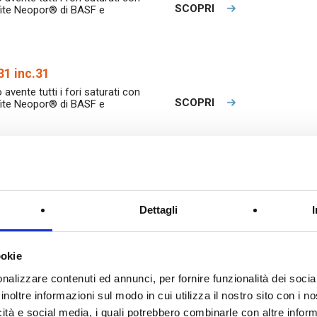
SCOPRI
afite Neopor® di BASF e
1 inc.31
 avente tutti i fori saturati con
SCOPRI
afite Neopor® di BASF e
5 inc.25
 avente tutti i fori saturati con
SCOPRI
afite Neopor® di BASF e
Dettagli
ookie
0.19.30
nalizzare contenuti ed annunci, per fornire funzionalità dei socia
 avente tutti i fori saturati con
SCOPRI
afite Neopor® di BASF e
inoltre informazioni sul modo in cui utilizza il nostro sito con i 
icità e social media, i quali potrebbero combinarle con altre inform