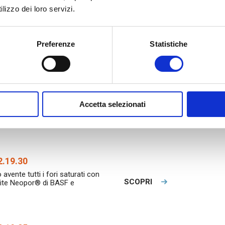
lizzo dei loro servizi.
5.19.30
 avente tutti i fori saturati con
Preferenze
Statistiche
SCOPRI
afite Neopor® di BASF e
ezza S40 sismico
Accetta selezionati
 avente tutti i fori saturati con
SCOPRI
afite Neopor® di BASF e
2.19.30
 avente tutti i fori saturati con
SCOPRI
afite Neopor® di BASF e