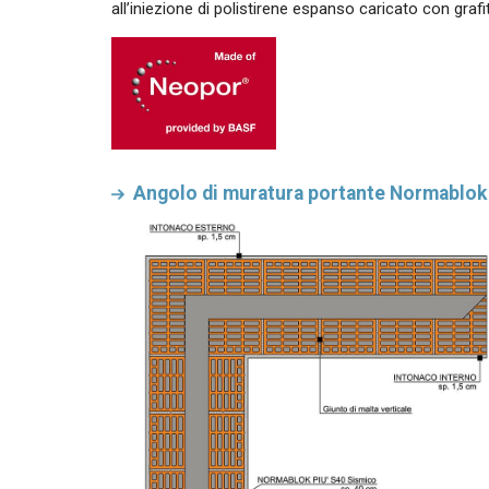
all’iniezione di polistirene espanso caricato con graf
Angolo di muratura portante Normablok