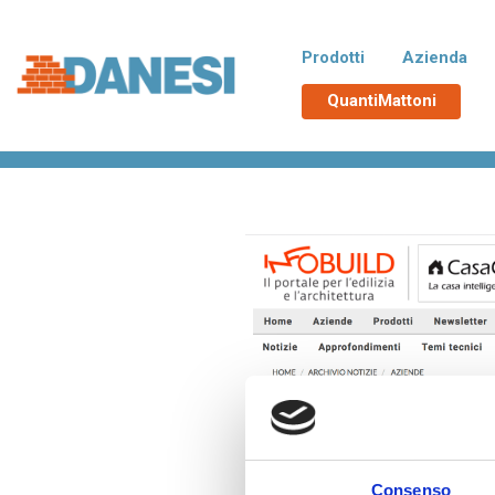
Prodotti
Azienda
QuantiMattoni
Home
>
Rassegna stampa
>
Infobuild.it
Normablok Più CAM
No
Blocchi isolanti in laterizio rispondenti
Blocchi 
alle richieste CAM necessarie
additiva
all’ottenimento del Superbonus 110%,
tampona
con polistirene additivato di grafite
termici d
Neopor® BMB di BASF. Un EPS derivato
da materie prime rinnovabili e non fossili.
Poroton
La
Blocchi in laterizio porizzati con elevate
Blocchi 
prestazioni per murature portanti, anche
zona si
in zona sismica, e di tamponamento.
Malte e accessori
TUTT
Consenso