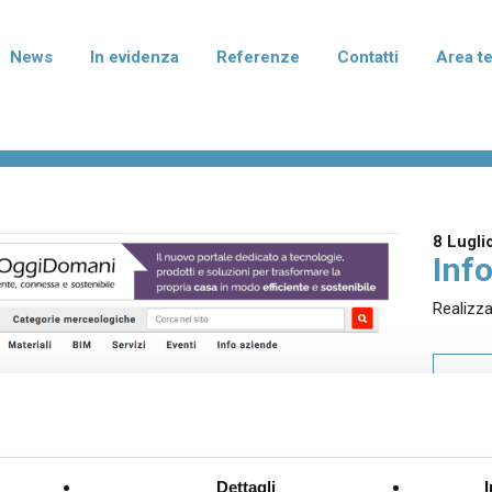
News
In evidenza
Referenze
Contatti
Area t
rmablok Più
Normablok Più Taglio Te
isolanti in laterizio con polistirene
Blocchi isolanti in laterizio con po
to di grafite per murature armate,
additivato di grafite per l'isolame
mento e correzione dei ponti
fondazione e del solaio.
8 Lugli
ei pilastri.
Info
Realizz
terizio Tradizionale
Laterizio per divisori
per murature portanti, anche in
Blocchi per pareti di divisione tra
SCA
smica, e di tamponamento.
abitative e tramezzature interne.
I I PRODOTTI
Dettagli