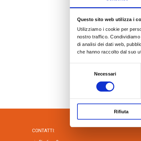
Accessori quali malte termiche, collanti
cementizi e fasce tagliagiunti.
Questo sito web utilizza i c
Utilizziamo i cookie per perso
nostro traffico. Condividiamo 
di analisi dei dati web, pubbl
che hanno raccolto dal suo uti
Selezione
Necessari
del
consenso
Rifiuta
CONTATTI: