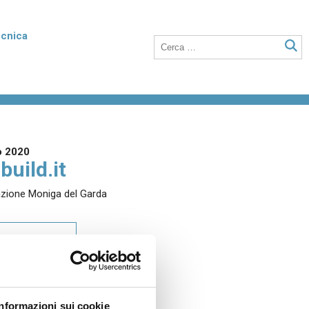
ecnica
rmico
Poroton Plan
listirene
Blocchi in laterizio rettificati dalle elevate
nto della
prestazioni termiche, anche a setti sottili
o integrati con polistirene addittivato di
o 2020
grafite.
build.it
azione Moniga del Garda
Laterizio per solai
 unità
Blocchi per solai a nervature parallele,
RICA IL PDF
anche utilizzabili in abbinamento a tutti i
tipi di travetti o su lastre in calcestruzzo.
Informazioni sui cookie