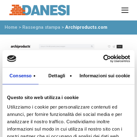
Prodotti
Azienda
Home
>
Rassegna stampa
>
Archiproducts.com
Il gruppo
Partner
Ambiente
Stabilimenti
Rete commerciale
Ufficio Tecnico
Consenso
Dettagli
Informazioni sui cookie
News
Eventi
Questo sito web utilizza i cookie
Mostre
Utilizziamo i cookie per personalizzare contenuti ed
Rassegna stampa
annunci, per fornire funzionalità dei social media e per
Video
analizzare il nostro traffico. Condividiamo inoltre
Novità dall’azienda
informazioni sul modo in cui utilizza il nostro sito con i
nostri partner che si occupano di analisi dei dati web,