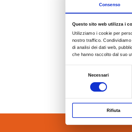
Accessori quali malte termiche, collanti
Consenso
cementizi e fasce tagliagiunti.
Questo sito web utilizza i c
Utilizziamo i cookie per perso
nostro traffico. Condividiamo 
di analisi dei dati web, pubbl
che hanno raccolto dal suo uti
Selezione
Necessari
del
consenso
Rifiuta