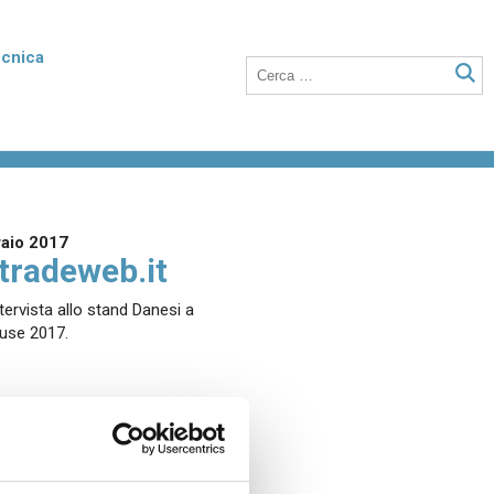
ecnica
rmico
Poroton Plan
listirene
Blocchi in laterizio rettificati dalle elevate
nto della
prestazioni termiche, anche a setti sottili
o integrati con polistirene addittivato di
raio 2017
grafite.
tradeweb.it
tervista allo stand Danesi a
use 2017.
Laterizio per solai
 unità
Blocchi per solai a nervature parallele,
anche utilizzabili in abbinamento a tutti i
tipi di travetti o su lastre in calcestruzzo.