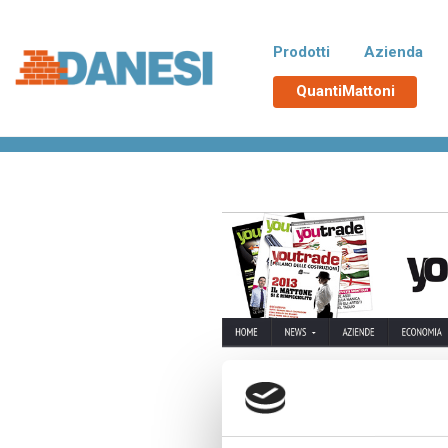
Prodotti
Azienda
QuantiMattoni
Home
>
Rassegna stampa
>
Youtradeweb.it
Normablok Più CAM
No
Blocchi isolanti in laterizio rispondenti
Blocchi 
alle richieste CAM necessarie
additiva
all’ottenimento del Superbonus 110%,
tampona
con polistirene additivato di grafite
termici d
Neopor® BMB di BASF. Un EPS derivato
da materie prime rinnovabili e non fossili.
Poroton
La
Blocchi in laterizio porizzati con elevate
Blocchi 
prestazioni per murature portanti, anche
zona si
in zona sismica, e di tamponamento.
Malte e accessori
TUTT