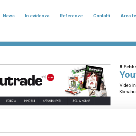
News
In evidenza
Referenze
Contatti
Area t
rmablok Più
Normablok Più Taglio Te
isolanti in laterizio con polistirene
Blocchi isolanti in laterizio con po
to di grafite per murature armate,
additivato di grafite per l'isolame
mento e correzione dei ponti
fondazione e del solaio.
8 Febb
ei pilastri.
You
Video in
Klimaho
terizio Tradizionale
Laterizio per divisori
per murature portanti, anche in
Blocchi per pareti di divisione tra
smica, e di tamponamento.
abitative e tramezzature interne.
I I PRODOTTI