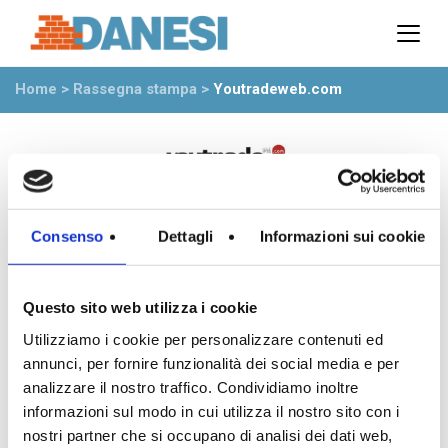
Prodotti
Azienda
Home
>
Rassegna stampa
>
Youtradeweb.com
Il gruppo
Partner
Ambiente
Stabilimenti
Rete commerciale
Ufficio Tecnico
Consenso
Dettagli
Informazioni sui cookie
News
Eventi
Questo sito web utilizza i cookie
Mostre
Utilizziamo i cookie per personalizzare contenuti ed
Rassegna stampa
annunci, per fornire funzionalità dei social media e per
Video
analizzare il nostro traffico. Condividiamo inoltre
Novità dall’azienda
informazioni sul modo in cui utilizza il nostro sito con i
nostri partner che si occupano di analisi dei dati web,