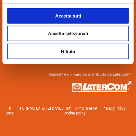
via Bindina, 8
26029 Soncino (CR)
Accetta tutti
Tel. 0374.85462
info@danesilaterizi.it
Accetta selezionati
Partita IVA N. 04537800155
Lavora con noi
–
Novità dall’azienda
Rifiuta
©
FORNACI LATERIZI DANESI Tutti i diritti riservati –
Privacy Policy
–
2026
Cookie policy