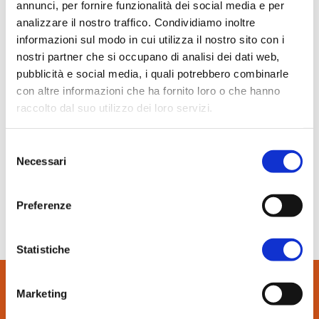
annunci, per fornire funzionalità dei social media e per
In evidenza
analizzare il nostro traffico. Condividiamo inoltre
Normablok Più High Performance
informazioni sul modo in cui utilizza il nostro sito con i
Muratura armata Danesi
nostri partner che si occupano di analisi dei dati web,
Normablok Più Ponti Termici
pubblicità e social media, i quali potrebbero combinarle
Normablok Più Taglio Termico
con altre informazioni che ha fornito loro o che hanno
Normablok Più CAM
raccolto dal suo utilizzo dei loro servizi.
Normablok Più S40 MA ricostruzione post sisma
3 Febbraio 2025
YOUTRADE
Selezione
Referenze
Necessari
del
Green e Solidità: sarà l’anno di
Normablok Più
consenso
Contatti
Preferenze
SCARICA IL PDF
Area tecnica
Statistiche
QuantiMattoni
Marketing
CONTATTI: