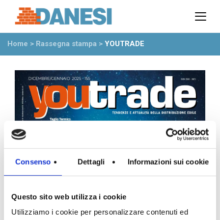
Prodotti
Azienda
Home
>
Rassegna stampa
>
YOUTRADE
Il gruppo
Partner
Ambiente
Stabilimenti
Rete commerciale
Ufficio Tecnico
News
Eventi
Consenso
Dettagli
Informazioni sui cookie
Mostre
Rassegna stampa
Video
Questo sito web utilizza i cookie
Novità dall’azienda
Utilizziamo i cookie per personalizzare contenuti ed