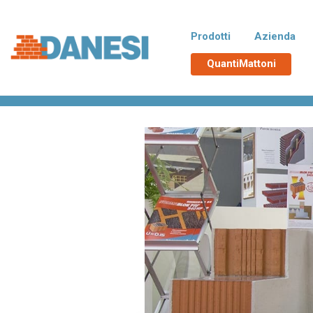
Prodotti
Azienda
QuantiMattoni
Home
>
Eventi
>
SAIE 2016 Ringraziamenti
Normablok Più CAM
No
Blocchi isolanti in laterizio rispondenti
Blocchi 
alle richieste CAM necessarie
additiva
all’ottenimento del Superbonus 110%,
tampona
con polistirene additivato di grafite
termici d
Neopor® BMB di BASF. Un EPS derivato
da materie prime rinnovabili e non fossili.
Poroton
La
Blocchi in laterizio porizzati con elevate
Blocchi 
prestazioni per murature portanti, anche
zona si
in zona sismica, e di tamponamento.
Malte e accessori
TUTT