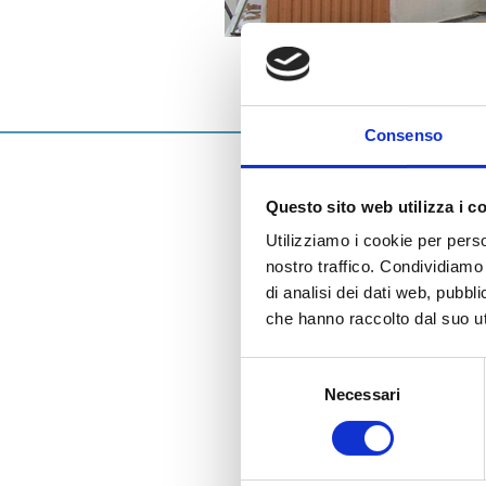
Accessori quali malte termiche, collanti
cementizi e fasce tagliagiunti.
31 Ottobre 2016
SAIE 2016 
Consenso
Ringraziamo tutti 
®
Normablok
Più Ta
Questo sito web utilizza i c
tipici ponti termi
Utilizziamo i cookie per perso
contenuto tecnolog
nostro traffico. Condividiamo 
Grazie a tutti e 
di analisi dei dati web, pubbl
che hanno raccolto dal suo uti
Selezione
Necessari
del
consenso