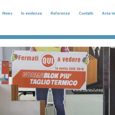
News
In evidenza
Referenze
Contatti
Area t
rmablok Più
Normablok Più Taglio Te
isolanti in laterizio con polistirene
Blocchi isolanti in laterizio con po
to di grafite per murature armate,
additivato di grafite per l'isolame
mento e correzione dei ponti
fondazione e del solaio.
ei pilastri.
terizio Tradizionale
Laterizio per divisori
per murature portanti, anche in
Blocchi per pareti di divisione tra
smica, e di tamponamento.
abitative e tramezzature interne.
I I PRODOTTI