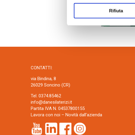
Rifiuta
CONTATTI:
via Bindina, 8
26029 Soncino (CR)
Tel. 0374.85462
info@danesilaterizi.it
Partita IVA N. 04537800155
Lavora con noi
–
Novità dall’azienda