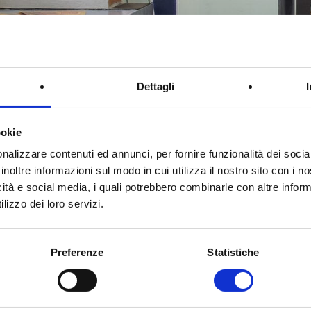
Ringraziamenti
Dettagli
coloro che, visitando il nostro stand a
SAIE 2016
, hanno potuto con
glio Termico, la soluzione ideale per abbattere il flusso termico e qu
ookie
®
ci e il nuovissimo Normablok
Più S40 HP, il blocco in laterizio porizza
nalizzare contenuti ed annunci, per fornire funzionalità dei socia
ico, nato per realizzare eccezionali pareti di tamponamento.
inoltre informazioni sul modo in cui utilizza il nostro sito con i 
continuate a seguirci sul nostro sito
www.danesilaterizi.it
icità e social media, i quali potrebbero combinarle con altre inform
lizzo dei loro servizi.
Preferenze
Statistiche