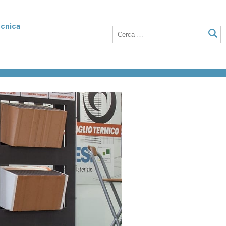
ecnica
rmico
Poroton Plan
listirene
Blocchi in laterizio rettificati dalle elevate
nto della
prestazioni termiche, anche a setti sottili
o integrati con polistirene addittivato di
grafite.
Laterizio per solai
 unità
Blocchi per solai a nervature parallele,
anche utilizzabili in abbinamento a tutti i
tipi di travetti o su lastre in calcestruzzo.