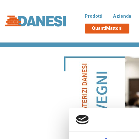
Prodotti
Azienda
QuantiMattoni
Home
>
Eventi
>
Riqualificare in città con obiettivi nZEB a 
Normablok Più CAM
No
Blocchi isolanti in laterizio rispondenti
Blocchi 
alle richieste CAM necessarie
additiva
all’ottenimento del Superbonus 110%,
tampona
con polistirene additivato di grafite
termici d
Neopor® BMB di BASF. Un EPS derivato
da materie prime rinnovabili e non fossili.
Poroton
La
Blocchi in laterizio porizzati con elevate
Blocchi 
prestazioni per murature portanti, anche
zona si
in zona sismica, e di tamponamento.
Malte e accessori
TUTT