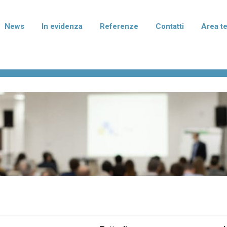
News
In evidenza
Referenze
Contatti
Area t
Zelarino (VE)
rmablok Più
Normablok Più Taglio Te
isolanti in laterizio con polistirene
Blocchi isolanti in laterizio con po
to di grafite per murature armate,
additivato di grafite per l'isolame
mento e correzione dei ponti
fondazione e del solaio.
ei pilastri.
terizio Tradizionale
Laterizio per divisori
per murature portanti, anche in
Blocchi per pareti di divisione tra
smica, e di tamponamento.
abitative e tramezzature interne.
I I PRODOTTI