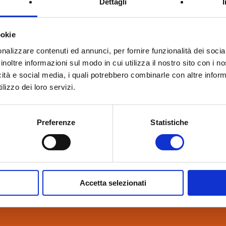
Dettagli
ookie
17
re in città con
nalizzare contenuti ed annunci, per fornire funzionalità dei socia
ZEB a Zelarino
inoltre informazioni sul modo in cui utilizza il nostro sito con i 
icità e social media, i quali potrebbero combinarle con altre inform
lizzo dei loro servizi.
7 a Zelarino (VE)
Preferenze
Statistiche
ittà con obiettivi nZEB
nesi è presente al convegno “CASA 2.0 – Passivhaus, il risparmio alla 
Accetta selezionati