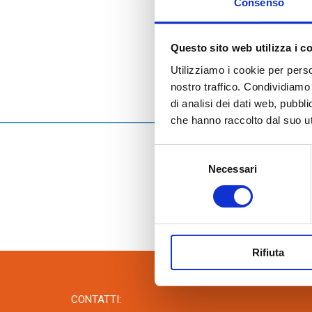
Accessori quali malte termiche, collanti
Consenso
cementizi e fasce tagliagiunti.
Questo sito web utilizza i c
22 Settembre 20
Riqualifica
Utilizziamo i cookie per perso
obiettivi n
nostro traffico. Condividiamo 
(VE)
di analisi dei dati web, pubbl
che hanno raccolto dal suo uti
22 Settembre 201
Selezione
Necessari
del
Riqualificare in c
consenso
Fornaci Laterizi Da
Rifiuta
CONTATTI: