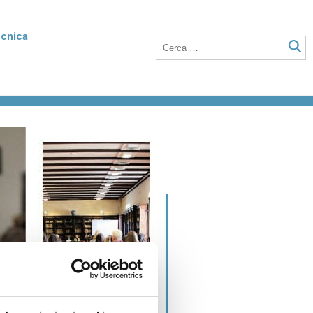
ecnica
rmico
Poroton Plan
listirene
Blocchi in laterizio rettificati dalle elevate
nto della
prestazioni termiche, anche a setti sottili
o integrati con polistirene addittivato di
grafite.
Laterizio per solai
 unità
Blocchi per solai a nervature parallele,
anche utilizzabili in abbinamento a tutti i
tipi di travetti o su lastre in calcestruzzo.