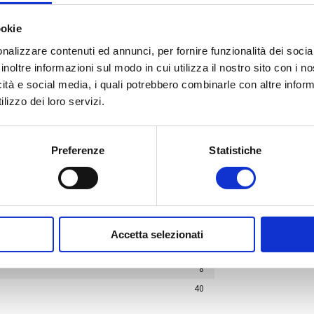
2,98
0,885
ookie
e intonacata) (W/m²K)
1,620
nalizzare contenuti ed annunci, per fornire funzionalità dei socia
61
inoltre informazioni sul modo in cui utilizza il nostro sito con i 
1000
icità e social media, i quali potrebbero combinarle con altre inform
5-10
lizzo dei loro servizi.
Preferenze
Statistiche
8
-
-
Accetta selezionati
gge della massa)
8
40