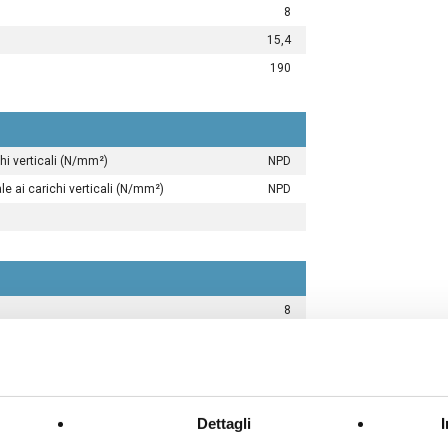
8
15,4
190
i verticali (N/mm²)
NPD
 ai carichi verticali (N/mm²)
NPD
8
W/mK)
0,221
esi MTM10 (W/mK)
0,190
o tradizionale (W/m²K)
1,831
 e intonaco tradizionale (W/m²K)
1,661
Dettagli