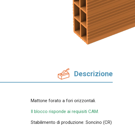
Accessori quali malte termiche, collanti
cementizi e fasce tagliagiunti.
Descrizione
Mattone forato a fori orizzontali.
Il blocco risponde ai requisiti CAM.
Stabilimento di produzione: Soncino (CR)