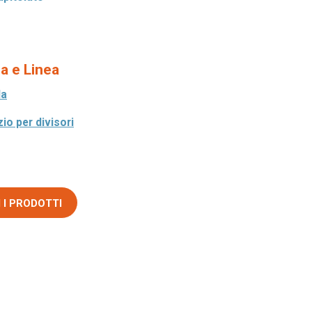
a e Linea
la
zio per divisori
 I PRODOTTI