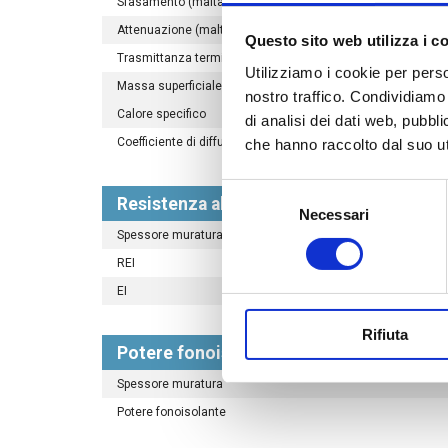
Sfasamento (malta tradizionale - parete intonacata) (ore)
Attenuazione (malta tradizionale - parete intonacata)
Questo sito web utilizza i c
Trasmittanza termica periodica (malta tradizionale - paret
Utilizziamo i cookie per perso
Massa superficiale al netto degli intonaci (kg/m²)
nostro traffico. Condividiamo 
Calore specifico
di analisi dei dati web, pubbl
Coefficiente di diffusione del vapore acqueo
che hanno raccolto dal suo uti
Selezione
Resistenza al fuoco
Necessari
del
Spessore muratura
consenso
REI
EI
Rifiuta
Potere fonoisolante (calcolato con la le
Spessore muratura
Potere fonoisolante