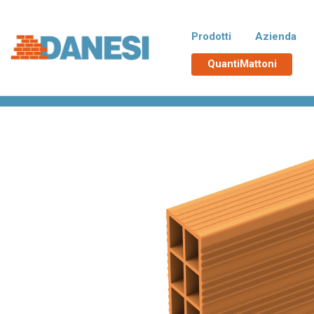
Prodotti
Azienda
QuantiMattoni
Home
>
Prodotti
>
Scatola 8.25.25
Normablok Più CAM
No
Blocchi isolanti in laterizio rispondenti
Blocchi 
alle richieste CAM necessarie
additiva
all’ottenimento del Superbonus 110%,
tampona
con polistirene additivato di grafite
termici d
Neopor® BMB di BASF. Un EPS derivato
da materie prime rinnovabili e non fossili.
Poroton
La
Blocchi in laterizio porizzati con elevate
Blocchi 
prestazioni per murature portanti, anche
zona si
in zona sismica, e di tamponamento.
Malte e accessori
TUTT