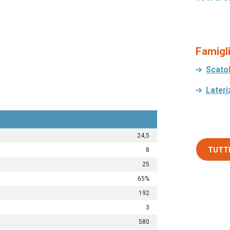
Famigli
Scato
Lateri
24,5
TUTTI
8
25
65%
192
3
580