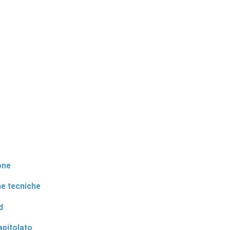
one
he tecniche
d
apitolato