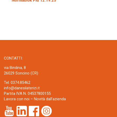
Normablok Più 12.19.25
CONTATTI:
via Bindina, 8
26029 Soncino (CR)
Tel. 0374.85462
info@danesilaterizi.it
Partita IVA N. 04537800155
Lavora con noi
–
Novità dall’azienda