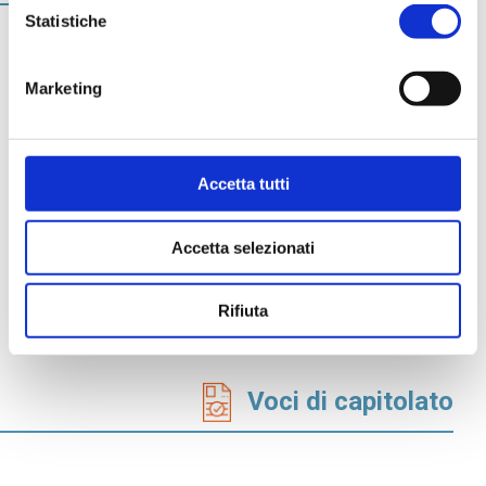
Statistiche
Certificato Acustico
Marketing
Certificato Rei
Schede tecniche
BIM - Serie Normablok Più
Accetta tutti
Accetta selezionati
Reazione al fuoco B-s1-d0
Rifiuta
1117_DC_REA_22_5
Voci di capitolato