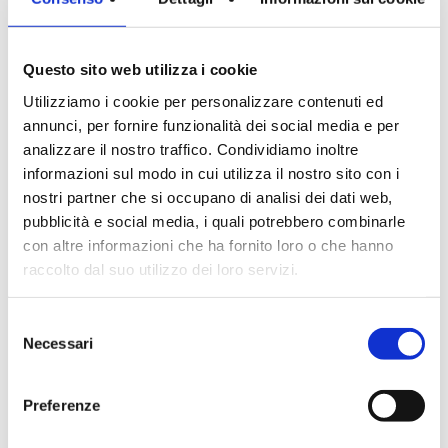
REI
240
EI
240
Questo sito web utilizza i cookie
Utilizziamo i cookie per personalizzare contenuti ed
Potere fonoisolante (calcolato con la legge
annunci, per fornire funzionalità dei social media e per
della massa)
analizzare il nostro traffico. Condividiamo inoltre
Spessore muratura
40
informazioni sul modo in cui utilizza il nostro sito con i
Potere fonoisolante
52,7
nostri partner che si occupano di analisi dei dati web,
pubblicità e social media, i quali potrebbero combinarle
con altre informazioni che ha fornito loro o che hanno
Note
raccolto dal suo utilizzo dei loro servizi.
Nota: il materiale viene fornito unitamente ad una
striscia isolante autoadesiva, atta ad isolare
termicamente il giunto di malta orizzontale.
Selezione
Necessari
del
consenso
Preferenze
Download