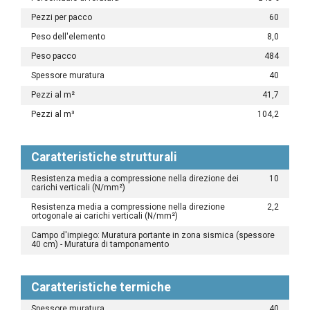
Pezzi per pacco
60
Peso dell'elemento
8,0
Peso pacco
484
Spessore muratura
40
Pezzi al m²
41,7
Pezzi al m³
104,2
Caratteristiche strutturali
Resistenza media a compressione nella direzione dei
10
carichi verticali (N/mm²)
Resistenza media a compressione nella direzione
2,2
ortogonale ai carichi verticali (N/mm²)
Campo d'impiego: Muratura portante in zona sismica (spessore
40 cm) - Muratura di tamponamento
Caratteristiche termiche
Spessore muratura
40