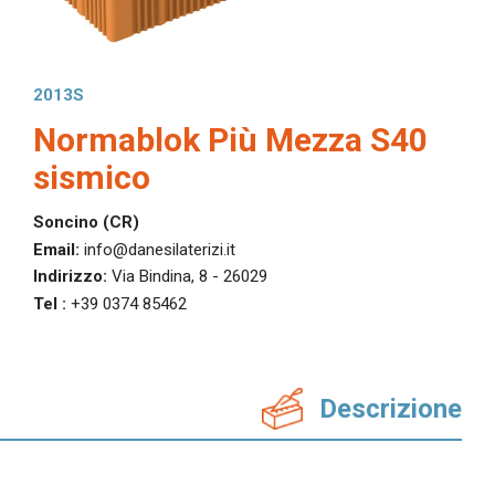
In evidenza
Normablok Più High Performance
Muratura armata Danesi
2013S
Normablok Più Ponti Termici
Normablok Più Mezza S40
Normablok Più Taglio Termico
Normablok Più CAM
sismico
Normablok Più S40 MA ricostruzione post sisma
Soncino (CR)
Referenze
Email:
info@danesilaterizi.it
Indirizzo:
Via Bindina, 8 - 26029
Contatti
Tel :
+39 0374 85462
Area tecnica
Descrizione
QuantiMattoni