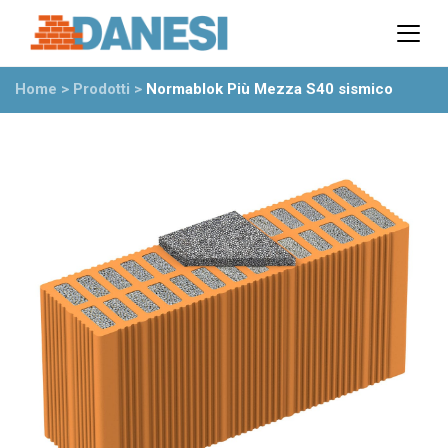
Prodotti
Azienda
Home
>
Prodotti
>
Normablok Più Mezza S40 sismico
Il gruppo
Partner
Ambiente
Stabilimenti
Rete commerciale
Ufficio Tecnico
News
Eventi
Mostre
Rassegna stampa
Video
Novità dall’azienda