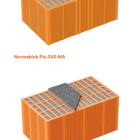
Normablok Più S40 MA