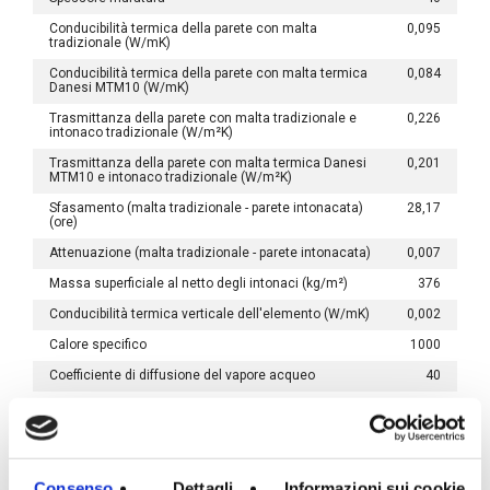
Conducibilità termica della parete con malta
0,095
tradizionale (W/mK)
Conducibilità termica della parete con malta termica
0,084
Danesi MTM10 (W/mK)
Trasmittanza della parete con malta tradizionale e
0,226
intonaco tradizionale (W/m²K)
Trasmittanza della parete con malta termica Danesi
0,201
MTM10 e intonaco tradizionale (W/m²K)
Sfasamento (malta tradizionale - parete intonacata)
28,17
(ore)
Attenuazione (malta tradizionale - parete intonacata)
0,007
Massa superficiale al netto degli intonaci (kg/m²)
376
Conducibilità termica verticale dell'elemento (W/mK)
0,002
Calore specifico
1000
Coefficiente di diffusione del vapore acqueo
40
Resistenza al fuoco
Spessore muratura
40
Consenso
Dettagli
Informazioni sui cookie