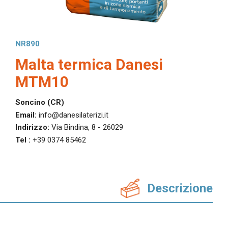
In evidenza
Normablok Più High Performance
Muratura armata Danesi
NR890
Normablok Più Ponti Termici
Malta termica Danesi
Normablok Più Taglio Termico
Normablok Più CAM
MTM10
Normablok Più S40 MA ricostruzione post sisma
Soncino (CR)
Referenze
Email:
info@danesilaterizi.it
Indirizzo:
Via Bindina, 8 - 26029
Contatti
Tel :
+39 0374 85462
Area tecnica
Descrizione
QuantiMattoni