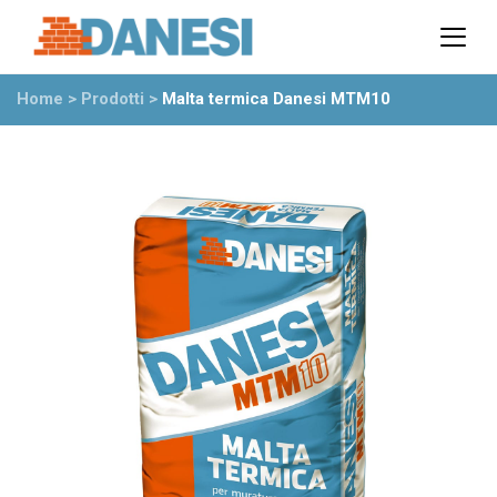
Prodotti
Azienda
Home
>
Prodotti
>
Malta termica Danesi MTM10
Il gruppo
Partner
Ambiente
Stabilimenti
Rete commerciale
Ufficio Tecnico
News
Eventi
Mostre
Rassegna stampa
Video
Novità dall’azienda