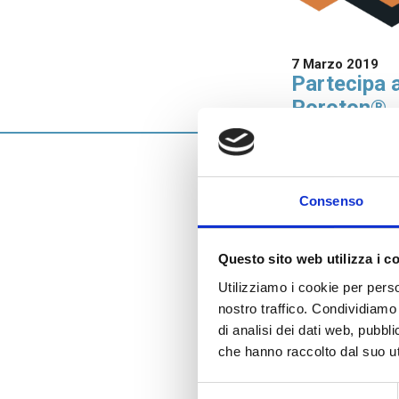
Accessori quali malte termiche, collanti
cementizi e fasce tagliagiunti.
7 Marzo 2019
Partecipa 
Poroton®
Danesi ti invita 
scopo di valorizzar
Consenso
COME PARTECI
Le candidature pos
progettisti o studi
Questo sito web utilizza i c
costruzione e di ris
Utilizziamo i cookie per perso
destinazione d’uso,
nostro traffico. Condividiamo 
L’impiego di blocch
di analisi dei dati web, pubbl
POROTON® Italia, 
I candidati dovra
che hanno raccolto dal suo uti
da tavole di proge
Selezione