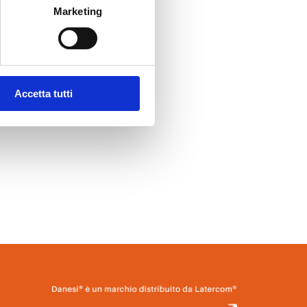
Marketing
 progetti
, entro il giorno 11
originalità
te per il
o acustico,
Accetta tutti
nati saranno