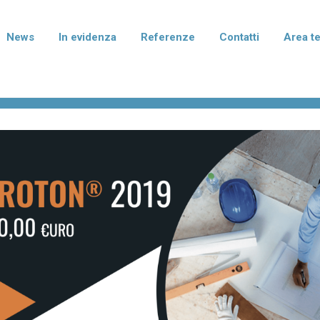
News
In evidenza
Referenze
Contatti
Area t
rmablok Più
Normablok Più Taglio Te
isolanti in laterizio con polistirene
Blocchi isolanti in laterizio con po
to di grafite per murature armate,
additivato di grafite per l'isolame
mento e correzione dei ponti
fondazione e del solaio.
ei pilastri.
terizio Tradizionale
Laterizio per divisori
per murature portanti, anche in
Blocchi per pareti di divisione tra
smica, e di tamponamento.
abitative e tramezzature interne.
I I PRODOTTI