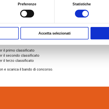
Preferenze
Statistiche
didatura, una Giuria di professionisti ed esperti del settore valuterà i
do una graduatoria ed individuando i tre progetti ritenuti più meritevoli
lutazione della Giuria terrà conto anche dei seguenti criteri: qualità e 
 progetto, modalità con cui le murature POROTON® sono state utilizza
le prestazioni ricercate in termini di risparmio energetico, isolament
ale e sicurezza al fuoco.
Accetta selezionati
di essere stati selezionati come vincitori, ai primi tre progetti selezio
i premi:
r il primo classificato
r il secondo classificato
r il terzo classificato
ton e scarica il bando di concorso.