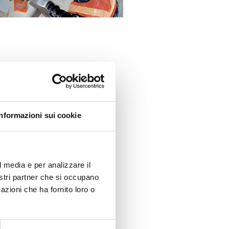
TON® Italia allo
ratura di laterizio.
Informazioni sui cookie
che da gruppi di
terventi di nuova
 e di ogni
l media e per analizzare il
nostri partner che si occupano
 al Consorzio
azioni che ha fornito loro o
etto accompagnata
di Concorso.