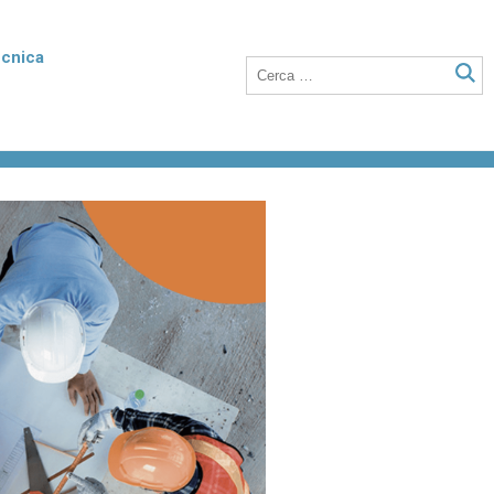
ecnica
rmico
Poroton Plan
listirene
Blocchi in laterizio rettificati dalle elevate
nto della
prestazioni termiche, anche a setti sottili
o integrati con polistirene addittivato di
grafite.
Laterizio per solai
 unità
Blocchi per solai a nervature parallele,
anche utilizzabili in abbinamento a tutti i
tipi di travetti o su lastre in calcestruzzo.