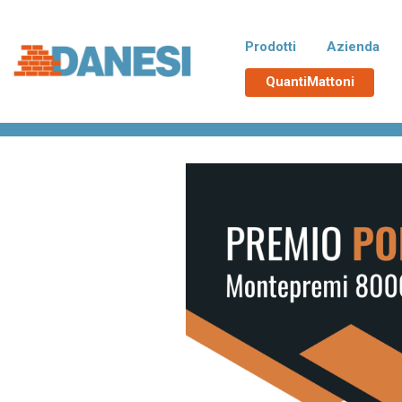
Prodotti
Azienda
QuantiMattoni
Home
>
Eventi
>
Partecipa al concorso Poroton®
Normablok Più CAM
No
Blocchi isolanti in laterizio rispondenti
Blocchi 
alle richieste CAM necessarie
additiva
all’ottenimento del Superbonus 110%,
tampona
con polistirene additivato di grafite
termici d
Neopor® BMB di BASF. Un EPS derivato
da materie prime rinnovabili e non fossili.
Poroton
La
Blocchi in laterizio porizzati con elevate
Blocchi 
prestazioni per murature portanti, anche
zona si
in zona sismica, e di tamponamento.
Malte e accessori
TUTT