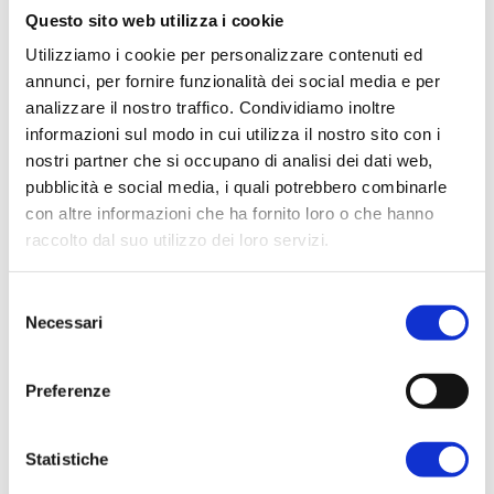
In evidenza
Questo sito web utilizza i cookie
Normablok Più High Performance
Utilizziamo i cookie per personalizzare contenuti ed
Muratura armata Danesi
annunci, per fornire funzionalità dei social media e per
Normablok Più Ponti Termici
analizzare il nostro traffico. Condividiamo inoltre
informazioni sul modo in cui utilizza il nostro sito con i
Normablok Più Taglio Termico
nostri partner che si occupano di analisi dei dati web,
Normablok Più CAM
pubblicità e social media, i quali potrebbero combinarle
Normablok Più S40 MA ricostruzione post sisma
con altre informazioni che ha fornito loro o che hanno
raccolto dal suo utilizzo dei loro servizi.
Referenze
Selezione
Contatti
Necessari
del
24 Gennaio 2017
consenso
Area tecnica
Paperblog.it
Preferenze
Klimahouse 2017, le novità dei protagonisti: Danesi
QuantiMattoni
Statistiche
SCARICA IL PDF