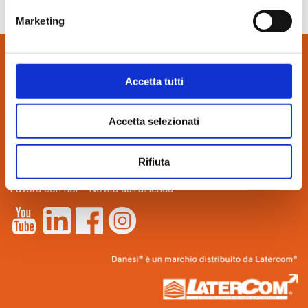
Marketing
Accetta tutti
CONTATTI:
via Bindina, 8
26029 Soncino (CR)
Accetta selezionati
Tel. 0374.85462
info@danesilaterizi.it
Rifiuta
Partita IVA N. 04537800155
Lavora con noi
–
Novità dall’azienda