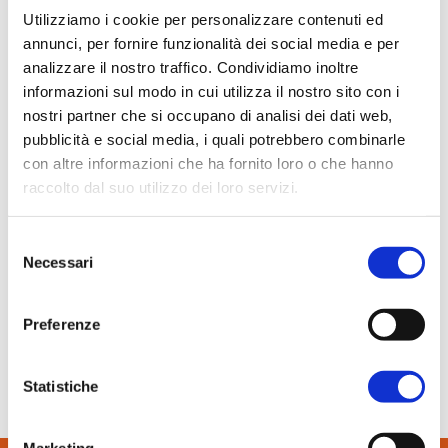
In evidenza
Utilizziamo i cookie per personalizzare contenuti ed
annunci, per fornire funzionalità dei social media e per
Normablok Più High Performance
analizzare il nostro traffico. Condividiamo inoltre
Muratura armata Danesi
informazioni sul modo in cui utilizza il nostro sito con i
Normablok Più Ponti Termici
nostri partner che si occupano di analisi dei dati web,
Normablok Più Taglio Termico
pubblicità e social media, i quali potrebbero combinarle
Normablok Più CAM
con altre informazioni che ha fornito loro o che hanno
Normablok Più S40 MA ricostruzione post sisma
raccolto dal suo utilizzo dei loro servizi.
Referenze
Selezione
7 Marzo 2017
Necessari
del
Contatti
Mondo Business
consenso
Normablok Più S40 HP, la novità
Preferenze
Area tecnica
QuantiMattoni
SCARICA IL PDF
Statistiche
Marketing