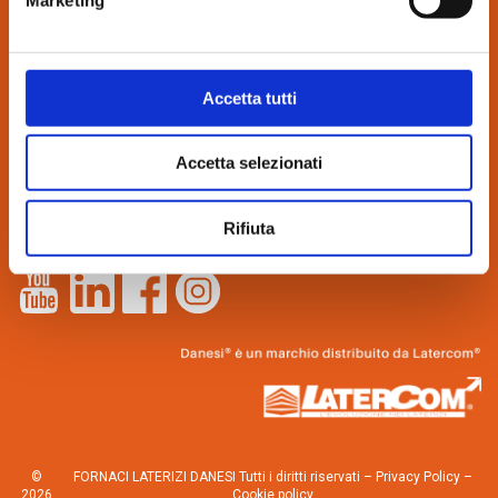
CONTATTI:
Accetta tutti
via Bindina, 8
26029 Soncino (CR)
Accetta selezionati
Tel. 0374.85462
info@danesilaterizi.it
Partita IVA N. 04537800155
Rifiuta
Lavora con noi
–
Novità dall’azienda
©
FORNACI LATERIZI DANESI Tutti i diritti riservati –
Privacy Policy
–
2026
Cookie policy