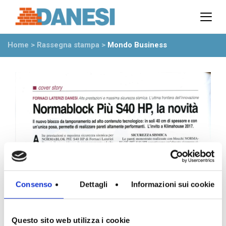
Prodotti
Azienda
Home
>
Rassegna stampa
>
Mondo Business
Il gruppo
Partner
Ambiente
Stabilimenti
Rete commerciale
Ufficio Tecnico
News
Eventi
Mostre
Rassegna stampa
Consenso
Dettagli
Informazioni sui cookie
Video
Novità dall’azienda
Questo sito web utilizza i cookie