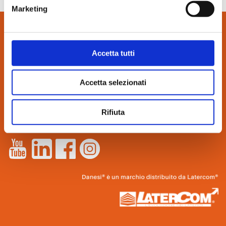
Marketing
CONTATTI:
Accetta tutti
via Bindina, 8
26029 Soncino (CR)
Accetta selezionati
Tel. 0374.85462
info@danesilaterizi.it
Rifiuta
Partita IVA N. 04537800155
Lavora con noi
–
Novità dall’azienda