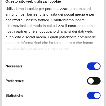
Questo sito web utilizza i cookie
In evidenza
Utilizziamo i cookie per personalizzare contenuti ed
Normablok Più High Performance
annunci, per fornire funzionalità dei social media e per
Muratura armata Danesi
analizzare il nostro traffico. Condividiamo inoltre
Normablok Più Ponti Termici
informazioni sul modo in cui utilizza il nostro sito con i
Normablok Più Taglio Termico
nostri partner che si occupano di analisi dei dati web,
Normablok Più CAM
pubblicità e social media, i quali potrebbero combinarle
Normablok Più S40 MA ricostruzione post sisma
con altre informazioni che ha fornito loro o che hanno
raccolto dal suo utilizzo dei loro servizi.
Referenze
1 Dicembre 2013
Selezione
Modulo
Contatti
Necessari
del
consenso
Danesi qualifica e valorizza la performance termica ed
Area tecnica
energetica di un complesso residenziale di nuova
Preferenze
costruzione con i blocchi Thermokappa.
QuantiMattoni
Statistiche
SCARICA IL PDF