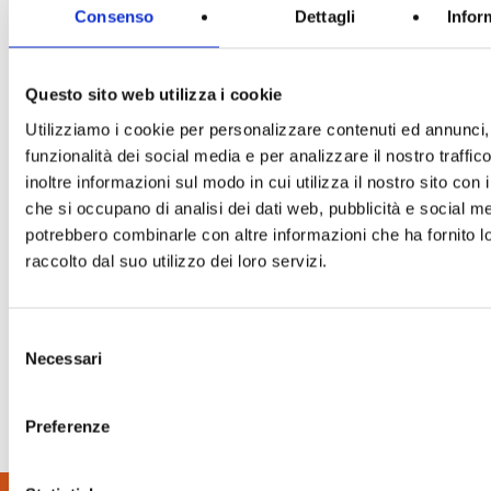
Consenso
Dettagli
Infor
Questo sito web utilizza i cookie
Utilizziamo i cookie per personalizzare contenuti ed annunci, 
funzionalità dei social media e per analizzare il nostro traffi
inoltre informazioni sul modo in cui utilizza il nostro sito con i
che si occupano di analisi dei dati web, pubblicità e social med
potrebbero combinarle con altre informazioni che ha fornito 
raccolto dal suo utilizzo dei loro servizi.
Fiera Milano: Come arrivare
Selezione
Strada Statale del Sempione 28
Necessari
del
20017 Rho – Milano
consenso
Per ulteriori informazioni su come arrivare in Fiera Milano,
Preferenze
consulta il sito della fiera.