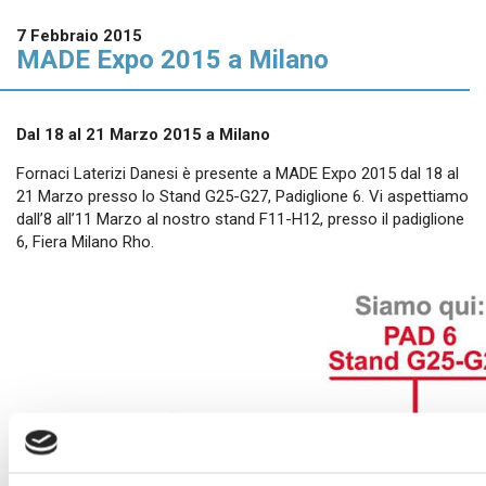
In evidenza
7 Febbraio 2015
Normablok Più High Performance
MADE Expo 2015 a Milano
Muratura armata Danesi
Normablok Più Ponti Termici
Normablok Più Taglio Termico
Dal 18 al 21 Marzo 2015 a Milano
Normablok Più CAM
Fornaci Laterizi Danesi è presente a MADE Expo 2015 dal 18 al
Normablok Più S40 MA ricostruzione post sism
21 Marzo presso lo Stand G25-G27, Padiglione 6. Vi aspettiamo
dall’8 all’11 Marzo al nostro stand F11-H12, presso il padiglione
6, Fiera Milano Rho.
Referenze
Contatti
Area tecnica
QuantiMattoni