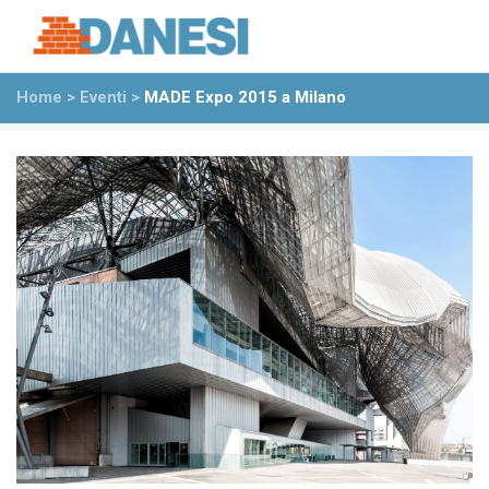
Prodotti
Azienda
Home
>
Eventi
>
MADE Expo 2015 a Milano
Il gruppo
Partner
Ambiente
Stabilimenti
Rete commerciale
Ufficio Tecnico
News
Eventi
Mostre
Rassegna stampa
Video
Novità dall’azienda