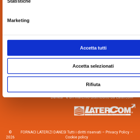
Statistiche
CONTATTI:
Marketing
via Bindina, 8
26029 Soncino (CR)
Tel. 0374.85462
Accetta tutti
info@danesilaterizi.it
Partita IVA N. 04537800155
Lavora con noi
–
Novità dall’azienda
Accetta selezionati
Rifiuta
©
FORNACI LATERIZI DANESI Tutti i diritti riservati –
Privacy Policy
–
2026
Cookie policy