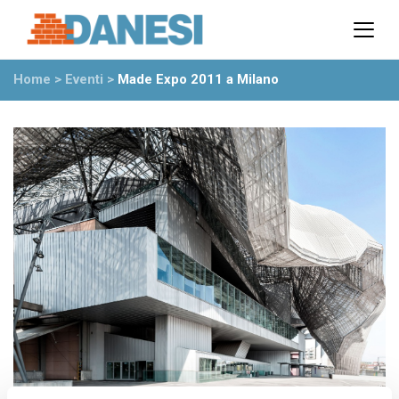
Prodotti
Azienda
Home
>
Eventi
>
Made Expo 2011 a Milano
Il gruppo
Partner
Ambiente
Stabilimenti
Rete commerciale
Ufficio Tecnico
News
Eventi
Mostre
Rassegna stampa
Video
Novità dall’azienda