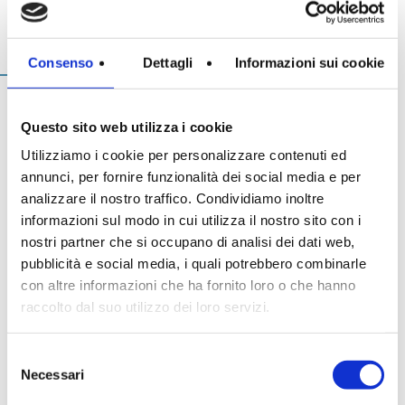
In evidenza
7 Settembre 2011
Normablok Più High Performance
Made Expo 2011 a Milano
Consenso
Dettagli
Informazioni sui cookie
Muratura armata Danesi
Normablok Più Ponti Termici
Normablok Più Taglio Termico
Dal 5 all’8 Ottobre 2011 a Milano
Questo sito web utilizza i cookie
Normablok Più CAM
Il Gruppo Danesi riconferma la sua partecipazione al Made
Utilizziamo i cookie per personalizzare contenuti ed
Normablok Più S40 MA ricostruzione post sisma
Expo 2011 con la propria commerciale Latercom. Lo stand
annunci, per fornire funzionalità dei social media e per
presenterà i sistemi costruttivi in laterizio più attuali e
analizzare il nostro traffico. Condividiamo inoltre
performanti, frutto di un’attenta e costante ricerca. Ideali per
Referenze
informazioni sul modo in cui utilizza il nostro sito con i
realizzare murature in Classe A, ad altissime prestazioni
termiche; costruire case sicure anche in zona sismica e
nostri partner che si occupano di analisi dei dati web,
Contatti
migliorare l’efficienza e la produttività del cantiere.
pubblicità e social media, i quali potrebbero combinarle
con altre informazioni che ha fornito loro o che hanno
Vi aspettiamo presso la Fiera Milano Rho.
Area tecnica
raccolto dal suo utilizzo dei loro servizi.
QuantiMattoni
Selezione
Necessari
del
consenso