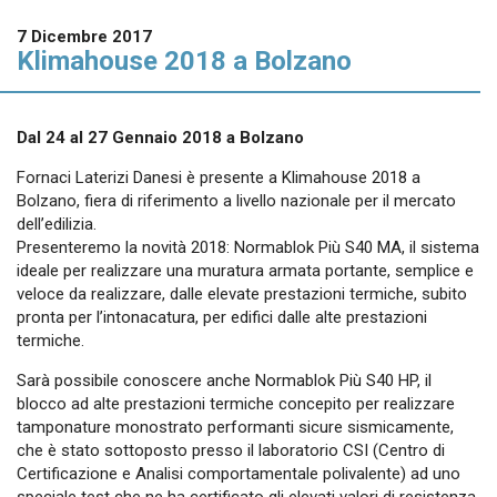
In evidenza
7 Dicembre 2017
Normablok Più High Performance
Klimahouse 2018 a Bolzano
Muratura armata Danesi
Normablok Più Ponti Termici
Normablok Più Taglio Termico
Dal 24 al 27 Gennaio 2018 a Bolzano
Normablok Più CAM
Fornaci Laterizi Danesi è presente a Klimahouse 2018 a
Normablok Più S40 MA ricostruzione post si
Bolzano, fiera di riferimento a livello nazionale per il mercato
dell’edilizia.
Presenteremo la novità 2018: Normablok Più S40 MA, il sistema
Referenze
ideale per realizzare una muratura armata portante, semplice e
veloce da realizzare, dalle elevate prestazioni termiche, subito
Contatti
pronta per l’intonacatura, per edifici dalle alte prestazioni
termiche.
Area tecnica
Sarà possibile conoscere anche Normablok Più S40 HP, il
blocco ad alte prestazioni termiche concepito per realizzare
QuantiMattoni
tamponature monostrato performanti sicure sismicamente,
che è stato sottoposto presso il laboratorio CSI (Centro di
Certificazione e Analisi comportamentale polivalente) ad uno