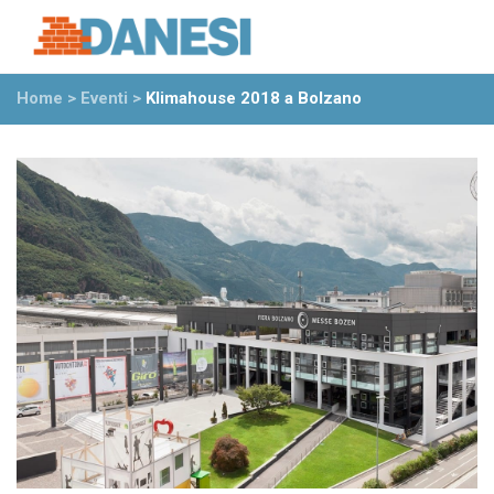
Prodotti
Azienda
Home
>
Eventi
>
Klimahouse 2018 a Bolzano
Il gruppo
Partner
Ambiente
Stabilimenti
Rete commerciale
Ufficio Tecnico
News
Eventi
Mostre
Rassegna stampa
Video
Novità dall’azienda