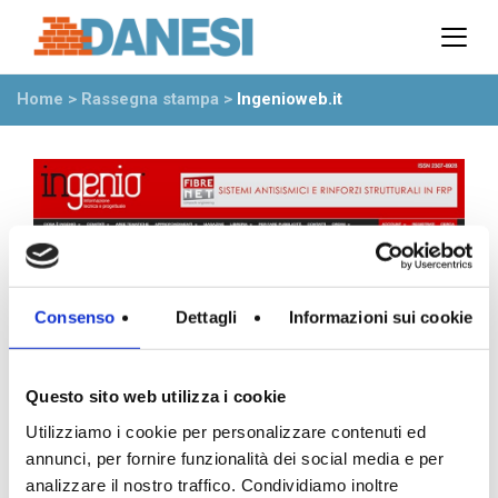
Prodotti
Azienda
Home
>
Rassegna stampa
>
Ingenioweb.it
Il gruppo
Partner
Ambiente
Stabilimenti
Rete commerciale
Ufficio Tecnico
News
Consenso
Dettagli
Informazioni sui cookie
Eventi
Mostre
Questo sito web utilizza i cookie
Rassegna stampa
Video
Utilizziamo i cookie per personalizzare contenuti ed
Novità dall’azienda
annunci, per fornire funzionalità dei social media e per
analizzare il nostro traffico. Condividiamo inoltre