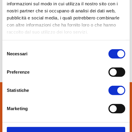
In evidenza
informazioni sul modo in cui utilizza il nostro sito con i
nostri partner che si occupano di analisi dei dati web,
Normablok Più High Performance
pubblicità e social media, i quali potrebbero combinarle
Muratura armata Danesi
4 Febbraio 2019
con altre informazioni che ha fornito loro o che hanno
Ingenioweb.it
Normablok Più Ponti Termici
raccolto dal suo utilizzo dei loro servizi.
Normablok Più Taglio Termico
Isolamento e traspirabilità con il sistema Normablok Più
Normablok Più CAM
HP di Fornaci Laterizi Danesi
Selezione
Normablok Più S40 MA ricostruzione post sisma
Necessari
del
consenso
Referenze
SCARICA IL PDF
Preferenze
Contatti
Statistiche
Area tecnica
CONTATTI:
Marketing
QuantiMattoni
via Bindina, 8
26029 Soncino (CR)
Tel. 0374.85462