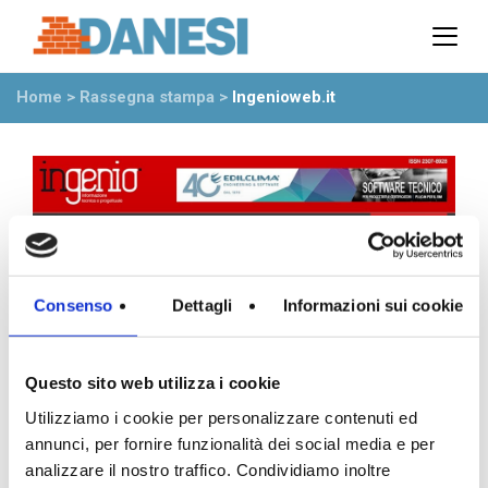
Prodotti
Azienda
Home
>
Rassegna stampa
>
Ingenioweb.it
Il gruppo
Partner
Ambiente
Stabilimenti
Rete commerciale
Ufficio Tecnico
News
Consenso
Dettagli
Informazioni sui cookie
Eventi
Mostre
Questo sito web utilizza i cookie
Rassegna stampa
Utilizziamo i cookie per personalizzare contenuti ed
Video
annunci, per fornire funzionalità dei social media e per
Novità dall’azienda
analizzare il nostro traffico. Condividiamo inoltre