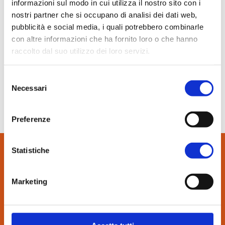
informazioni sul modo in cui utilizza il nostro sito con i
In evidenza
nostri partner che si occupano di analisi dei dati web,
Normablok Più High Performance
pubblicità e social media, i quali potrebbero combinarle
21 Gennaio 2017
Muratura armata Danesi
con altre informazioni che ha fornito loro o che hanno
Infobuildenergia.it
Normablok Più Ponti Termici
raccolto dal suo utilizzo dei loro servizi.
Normablok Più Taglio Termico
Danesi Laterizi a Klimahouse 2017 i sistemi costruttivi per
edifici efficienti
Normablok Più CAM
Selezione
Normablok Più S40 MA ricostruzione post sisma
Necessari
del
consenso
SCARICA IL PDF
Referenze
Preferenze
Contatti
Statistiche
Area tecnica
CONTATTI:
Marketing
via Bindina, 8
QuantiMattoni
26029 Soncino (CR)
Tel. 0374.85462