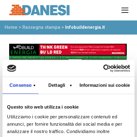
Prodotti
Azienda
Home
>
Rassegna stampa
>
Infobuildenergia.it
Il gruppo
Partner
Ambiente
Stabilimenti
Rete commerciale
Ufficio Tecnico
News
Consenso
Dettagli
Informazioni sui cookie
Eventi
Mostre
Questo sito web utilizza i cookie
Rassegna stampa
Utilizziamo i cookie per personalizzare contenuti ed
Video
annunci, per fornire funzionalità dei social media e per
Novità dall’azienda
analizzare il nostro traffico. Condividiamo inoltre