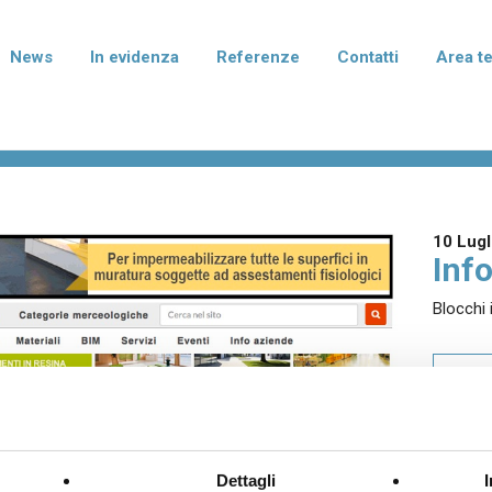
News
In evidenza
Referenze
Contatti
Area t
rmablok Più
Normablok Più Taglio Te
isolanti in laterizio con polistirene
Blocchi isolanti in laterizio con po
to di grafite per murature armate,
additivato di grafite per l'isolame
mento e correzione dei ponti
fondazione e del solaio.
10 Lugl
ei pilastri.
Info
Blocchi 
terizio Tradizionale
Laterizio per divisori
per murature portanti, anche in
Blocchi per pareti di divisione tra
SCA
smica, e di tamponamento.
abitative e tramezzature interne.
I I PRODOTTI
Dettagli