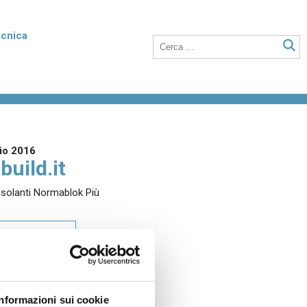
ecnica
rmico
Poroton Plan
listirene
Blocchi in laterizio rettificati dalle elevate
nto della
prestazioni termiche, anche a setti sottili
o integrati con polistirene addittivato di
io 2016
grafite.
build.it
isolanti Normablok Più
Laterizio per solai
 unità
Blocchi per solai a nervature parallele,
RICA IL PDF
anche utilizzabili in abbinamento a tutti i
tipi di travetti o su lastre in calcestruzzo.
Informazioni sui cookie