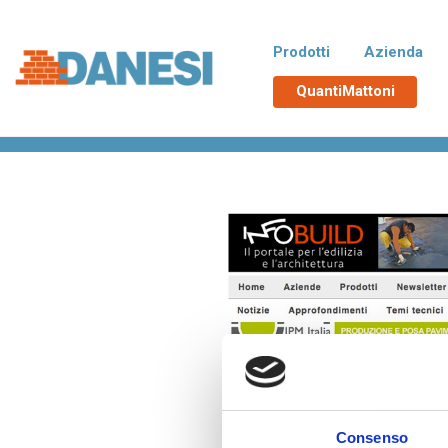
Prodotti
Azienda
QuantiMattoni
Home
>
Rassegna stampa
>
Infobuild.it
Normablok Più CAM
No
Blocchi isolanti in laterizio rispondenti
Blocchi 
alle richieste CAM necessarie
additiva
all’ottenimento del Superbonus 110%,
tampona
con polistirene additivato di grafite
termici d
Neopor® BMB di BASF. Un EPS derivato
da materie prime rinnovabili e non fossili.
Poroton
La
Blocchi in laterizio porizzati con elevate
Blocchi 
prestazioni per murature portanti, anche
zona si
in zona sismica, e di tamponamento.
Malte e accessori
TUTT
Consenso