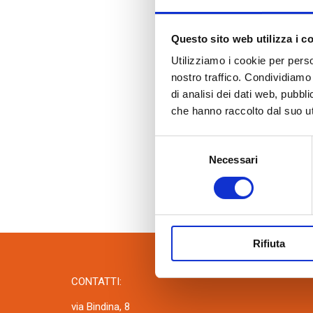
Accessori quali malte termiche, collanti
cementizi e fasce tagliagiunti.
Questo sito web utilizza i c
Utilizziamo i cookie per perso
nostro traffico. Condividiamo 
di analisi dei dati web, pubbl
che hanno raccolto dal suo uti
Selezione
Necessari
del
consenso
Rifiuta
CONTATTI:
via Bindina, 8