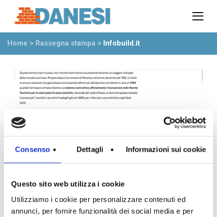
Prodotti
Azienda
Home
>
Rassegna stampa
>
Infobuild.it
Il gruppo
Partner
Ambiente
Stabilimenti
Rete commerciale
Ufficio Tecnico
News
Eventi
Consenso
Dettagli
Informazioni sui cookie
Mostre
Rassegna stampa
Questo sito web utilizza i cookie
Video
Novità dall’azienda
Utilizziamo i cookie per personalizzare contenuti ed
annunci, per fornire funzionalità dei social media e per