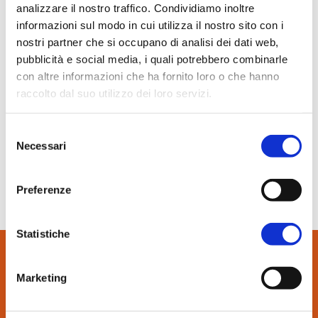
In evidenza
analizzare il nostro traffico. Condividiamo inoltre
informazioni sul modo in cui utilizza il nostro sito con i
Normablok Più High Performance
nostri partner che si occupano di analisi dei dati web,
Muratura armata Danesi
pubblicità e social media, i quali potrebbero combinarle
Normablok Più Ponti Termici
con altre informazioni che ha fornito loro o che hanno
Normablok Più Taglio Termico
22 Maggio 2018
raccolto dal suo utilizzo dei loro servizi.
Infobuild.it
Normablok Più CAM
Normablok Più S40 MA ricostruzione post sisma
Selezione
I vantaggi della muratura armata: non solo sicurezza
Necessari
sismica
del
Referenze
consenso
Preferenze
SCARICA IL PDF
Contatti
Area tecnica
Statistiche
QuantiMattoni
Marketing
CONTATTI:
via Bindina, 8