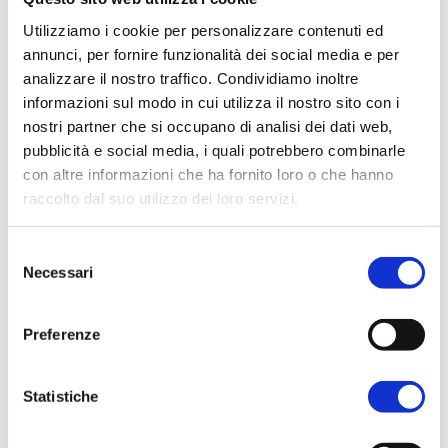
In evidenza
Utilizziamo i cookie per personalizzare contenuti ed
Normablok Più High Performance
annunci, per fornire funzionalità dei social media e per
Muratura armata Danesi
analizzare il nostro traffico. Condividiamo inoltre
Normablok Più Ponti Termici
informazioni sul modo in cui utilizza il nostro sito con i
Normablok Più Taglio Termico
nostri partner che si occupano di analisi dei dati web,
Normablok Più CAM
pubblicità e social media, i quali potrebbero combinarle
con altre informazioni che ha fornito loro o che hanno
Normablok Più S40 MA ricostruzione post sisma
raccolto dal suo utilizzo dei loro servizi.
Referenze
Selezione
1 Aprile 2012
Necessari
Contatti
Inarcos
del
consenso
Nuove residenze sostenibili con i laterizi a elevate
Area tecnica
Preferenze
prestazioni termiche del gruppo Danesi
QuantiMattoni
Statistiche
SCARICA IL PDF