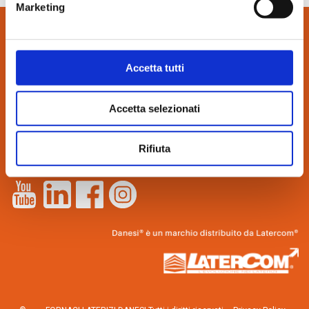
Marketing
CONTATTI:
Accetta tutti
via Bindina, 8
26029 Soncino (CR)
Accetta selezionati
Tel. 0374.85462
info@danesilaterizi.it
Partita IVA N. 04537800155
Rifiuta
Lavora con noi
–
Novità dall’azienda