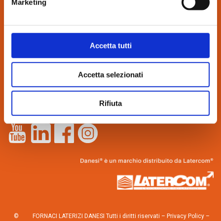
Marketing
CONTATTI:
Accetta tutti
via Bindina, 8
26029 Soncino (CR)
Accetta selezionati
Tel. 0374.85462
info@danesilaterizi.it
Partita IVA N. 04537800155
Rifiuta
Lavora con noi
–
Novità dall’azienda
©
FORNACI LATERIZI DANESI Tutti i diritti riservati –
Privacy Policy
–