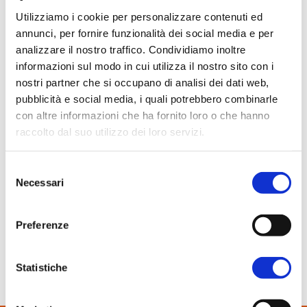
In evidenza
Utilizziamo i cookie per personalizzare contenuti ed
Normablok Più High Performance
annunci, per fornire funzionalità dei social media e per
Muratura armata Danesi
analizzare il nostro traffico. Condividiamo inoltre
informazioni sul modo in cui utilizza il nostro sito con i
Normablok Più Ponti Termici
nostri partner che si occupano di analisi dei dati web,
Normablok Più Taglio Termico
pubblicità e social media, i quali potrebbero combinarle
Normablok Più CAM
con altre informazioni che ha fornito loro o che hanno
Normablok Più S40 MA ricostruzione post sisma
raccolto dal suo utilizzo dei loro servizi.
Referenze
Selezione
Necessari
10 Marzo 2015
del
Contatti
Imprese Edili
consenso
Area tecnica
Preferenze
I blocchi Thermokappa
QuantiMattoni
Statistiche
SCARICA IL PDF