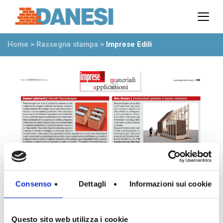
Prodotti
Azienda
Home
>
Rassegna stampa
>
Imprese Edili
Il gruppo
Partner
Ambiente
Stabilimenti
Rete commerciale
Ufficio Tecnico
News
Eventi
Mostre
Rassegna stampa
Consenso
Dettagli
Informazioni sui cookie
Video
Novità dall’azienda
Questo sito web utilizza i cookie