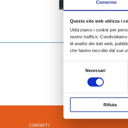
Accessori quali malte termiche, collanti
Consenso
cementizi e fasce tagliagiunti.
17 Marzo 2023
Questo sito web utilizza i c
Klimahous
Utilizziamo i cookie per perso
Ringraziam
nostro traffico. Condividiamo 
di analisi dei dati web, pubbl
che hanno raccolto dal suo uti
Ringraziamenti
Selezione
Si è conclusa con
Necessari
del
Ringraziamo tutti 
consenso
Grazie a tutti e 
Rifiuta
CONTATTI: