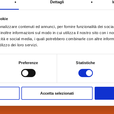
Dettagli
ookie
e 2023
nalizzare contenuti ed annunci, per fornire funzionalità dei socia
enti
inoltre informazioni sul modo in cui utilizza il nostro sito con i 
icità e social media, i quali potrebbero combinarle con altre inform
lizzo dei loro servizi.
 successo la nostra partecipazione a Klimahouse 2023.
Preferenze
Statistiche
coloro che hanno visitato il nostro stand!
continuate a seguirci sul nostro sito
www.danesilaterizi.it
Accetta selezionati