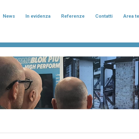
News
In evidenza
Referenze
Contatti
Area t
rmablok Più
Normablok Più Taglio Te
isolanti in laterizio con polistirene
Blocchi isolanti in laterizio con po
to di grafite per murature armate,
additivato di grafite per l'isolame
mento e correzione dei ponti
fondazione e del solaio.
ei pilastri.
terizio Tradizionale
Laterizio per divisori
per murature portanti, anche in
Blocchi per pareti di divisione tra
smica, e di tamponamento.
abitative e tramezzature interne.
I I PRODOTTI