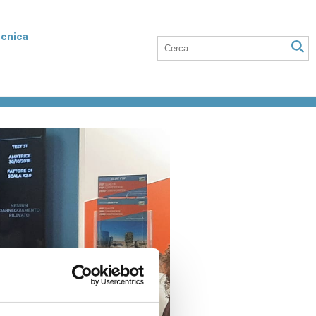
ecnica
rmico
Poroton Plan
listirene
Blocchi in laterizio rettificati dalle elevate
nto della
prestazioni termiche, anche a setti sottili
o integrati con polistirene addittivato di
grafite.
Laterizio per solai
 unità
Blocchi per solai a nervature parallele,
anche utilizzabili in abbinamento a tutti i
tipi di travetti o su lastre in calcestruzzo.