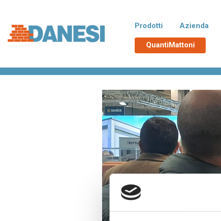
Prodotti
Azienda
QuantiMattoni
Home
>
Eventi
>
Klimahouse 2023 Ringraziamenti
Normablok Più CAM
No
Blocchi isolanti in laterizio rispondenti
Blocchi 
alle richieste CAM necessarie
additiva
all’ottenimento del Superbonus 110%,
tampona
con polistirene additivato di grafite
termici d
Neopor® BMB di BASF. Un EPS derivato
da materie prime rinnovabili e non fossili.
Poroton
La
Blocchi in laterizio porizzati con elevate
Blocchi 
prestazioni per murature portanti, anche
zona si
in zona sismica, e di tamponamento.
Malte e accessori
TUTT