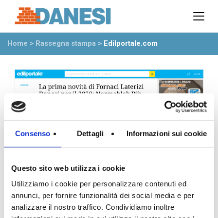
Prodotti
Azienda
Home
>
Rassegna stampa
>
Edilportale.com
Il gruppo
Partner
Ambiente
Stabilimenti
Rete commerciale
Ufficio Tecnico
News
Consenso
Dettagli
Informazioni sui cookie
Eventi
Mostre
Questo sito web utilizza i cookie
Rassegna stampa
Utilizziamo i cookie per personalizzare contenuti ed
Video
annunci, per fornire funzionalità dei social media e per
Novità dall’azienda
analizzare il nostro traffico. Condividiamo inoltre