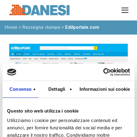
Prodotti
Azienda
Home
>
Rassegna stampa
>
Edilportale.com
Il gruppo
Partner
Ambiente
Stabilimenti
Rete commerciale
Ufficio Tecnico
News
Consenso
Dettagli
Informazioni sui cookie
Eventi
Mostre
Rassegna stampa
Questo sito web utilizza i cookie
Video
Utilizziamo i cookie per personalizzare contenuti ed
Novità dall’azienda
annunci, per fornire funzionalità dei social media e per
analizzare il nostro traffico. Condividiamo inoltre