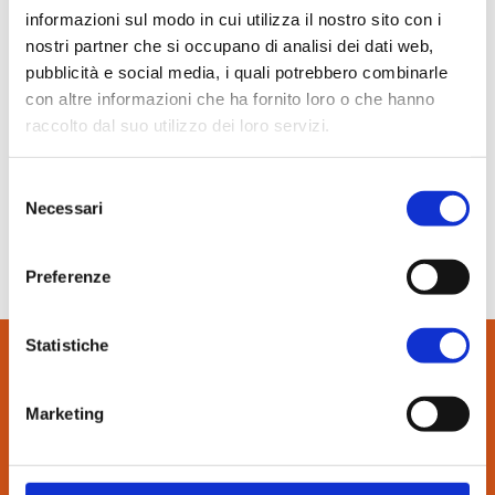
In evidenza
informazioni sul modo in cui utilizza il nostro sito con i
nostri partner che si occupano di analisi dei dati web,
Normablok Più High Performance
pubblicità e social media, i quali potrebbero combinarle
Muratura armata Danesi
con altre informazioni che ha fornito loro o che hanno
19 Maggio 2019
Normablok Più Ponti Termici
Edilportale.com
raccolto dal suo utilizzo dei loro servizi.
Normablok Più Taglio Termico
Normablok Più CAM
Laterizio e acciaio un’accoppiata vincente anche in zona
Selezione
sismica
Normablok Più S40 MA ricostruzione post sisma
Necessari
del
consenso
Referenze
SCARICA IL PDF
Preferenze
Contatti
Statistiche
Area tecnica
CONTATTI:
Marketing
QuantiMattoni
via Bindina, 8
26029 Soncino (CR)