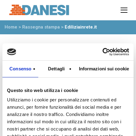
Prodotti
Azienda
Home
>
Rassegna stampa
>
Ediliziainrete.it
Il gruppo
Partner
Ambiente
Stabilimenti
Rete commerciale
Ufficio Tecnico
Consenso
Dettagli
Informazioni sui cookie
News
Questo sito web utilizza i cookie
Eventi
Utilizziamo i cookie per personalizzare contenuti ed
Mostre
annunci, per fornire funzionalità dei social media e per
Rassegna stampa
analizzare il nostro traffico. Condividiamo inoltre
Video
informazioni sul modo in cui utilizza il nostro sito con i
31 Maggio 2022
Novità dall’azienda
nostri partner che si occupano di analisi dei dati web,
Ediliziainrete.it