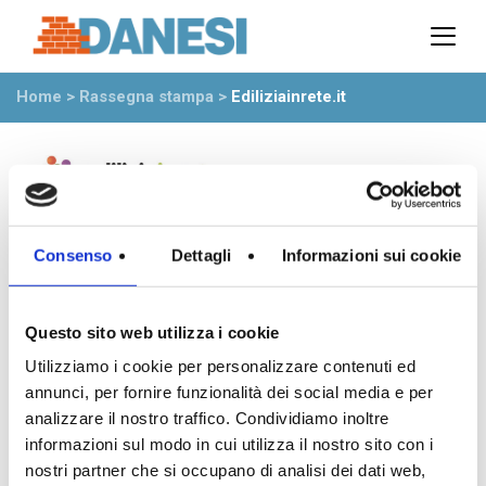
Prodotti
Azienda
Home
>
Rassegna stampa
>
Ediliziainrete.it
Il gruppo
Partner
Ambiente
Stabilimenti
Rete commerciale
Ufficio Tecnico
Consenso
Dettagli
Informazioni sui cookie
News
Eventi
Questo sito web utilizza i cookie
Mostre
Utilizziamo i cookie per personalizzare contenuti ed
Rassegna stampa
annunci, per fornire funzionalità dei social media e per
Video
analizzare il nostro traffico. Condividiamo inoltre
informazioni sul modo in cui utilizza il nostro sito con i
Novità dall’azienda
nostri partner che si occupano di analisi dei dati web,
5 Marzo 2021