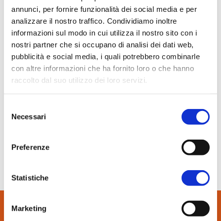
In evidenza
annunci, per fornire funzionalità dei social media e per
analizzare il nostro traffico. Condividiamo inoltre
Normablok Più High Performance
informazioni sul modo in cui utilizza il nostro sito con i
Muratura armata Danesi
nostri partner che si occupano di analisi dei dati web,
Normablok Più Ponti Termici
pubblicità e social media, i quali potrebbero combinarle
Normablok Più Taglio Termico
con altre informazioni che ha fornito loro o che hanno
Normablok Più CAM
raccolto dal suo utilizzo dei loro servizi.
Normablok Più S40 MA ricostruzione post sisma
24 Marzo 2026
Selezione
Referenze
Edilizia Specializzata
Necessari
del
consenso
NORMABLOK PIÙ, massima protezione contro il fuoco
Contatti
Preferenze
Area tecnica
SCARICA IL PDF
Statistiche
QuantiMattoni
Marketing