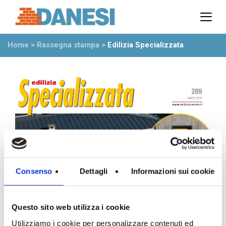
Prodotti
Azienda
Home
>
Rassegna stampa
>
Edilizia Specializzata
Il gruppo
Partner
Ambiente
Stabilimenti
Rete commerciale
Ufficio Tecnico
News
Eventi
Mostre
Consenso
Dettagli
Informazioni sui cookie
Rassegna stampa
Video
Novità dall’azienda
Questo sito web utilizza i cookie
Utilizziamo i cookie per personalizzare contenuti ed