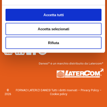
CONTATTI:
via Bindina, 8
Accetta tutti
26029 Soncino (CR)
Tel. 0374.85462
Accetta selezionati
info@danesilaterizi.it
Partita IVA N. 04537800155
Lavora con noi
–
Novità dall’azienda
Rifiuta
©
FORNACI LATERIZI DANESI Tutti i diritti riservati –
Privacy Policy
–
2026
Cookie policy