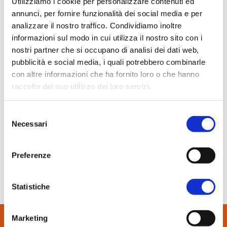
Utilizziamo i cookie per personalizzare contenuti ed
In evidenza
annunci, per fornire funzionalità dei social media e per
Normablok Più High Performance
analizzare il nostro traffico. Condividiamo inoltre
Muratura armata Danesi
informazioni sul modo in cui utilizza il nostro sito con i
Normablok Più Ponti Termici
nostri partner che si occupano di analisi dei dati web,
pubblicità e social media, i quali potrebbero combinarle
Normablok Più Taglio Termico
con altre informazioni che ha fornito loro o che hanno
Normablok Più CAM
raccolto dal suo utilizzo dei loro servizi.
Normablok Più S40 MA ricostruzione post sisma
1 Marzo 2016
Costruire in laterizio
Referenze
Selezione
Necessari
del
Riqualificazione energetica per l’edificio ottocentensco
consenso
Contatti
danneggiato dal sisma emiliano del 2012
Preferenze
Area tecnica
SCARICA IL PDF
Statistiche
QuantiMattoni
Marketing