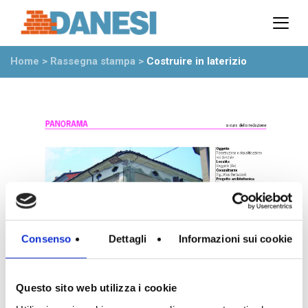
Prodotti
Azienda
Home
>
Rassegna stampa
>
Costruire in laterizio
Il gruppo
Partner
Ambiente
Stabilimenti
Rete commerciale
Ufficio Tecnico
News
Eventi
Mostre
Consenso
Dettagli
Informazioni sui cookie
Rassegna stampa
Video
Novità dall’azienda
Questo sito web utilizza i cookie