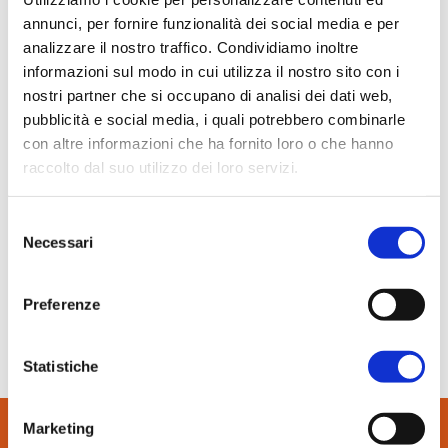
In evidenza
annunci, per fornire funzionalità dei social media e per
Normablok Più High Performance
analizzare il nostro traffico. Condividiamo inoltre
Muratura armata Danesi
informazioni sul modo in cui utilizza il nostro sito con i
nostri partner che si occupano di analisi dei dati web,
Normablok Più Ponti Termici
pubblicità e social media, i quali potrebbero combinarle
Normablok Più Taglio Termico
con altre informazioni che ha fornito loro o che hanno
Normablok Più CAM
raccolto dal suo utilizzo dei loro servizi.
Normablok Più S40 MA ricostruzione post sisma
20 Giugno 2022
Costruire in Laterizio
Selezione
Referenze
Necessari
del
Normablok Più S40 HP, l’area ex-Manifattura Tabacchi a
consenso
Contatti
Milano accoglie due moderne strutture per anziani
Preferenze
Area tecnica
SCARICA IL PDF
Statistiche
QuantiMattoni
Marketing