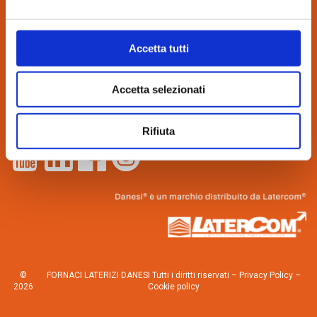
CONTATTI:
via Bindina, 8
Accetta tutti
26029 Soncino (CR)
Tel. 0374.85462
Accetta selezionati
info@danesilaterizi.it
Partita IVA N. 04537800155
Lavora con noi
–
Novità dall’azienda
Rifiuta
©
FORNACI LATERIZI DANESI Tutti i diritti riservati –
Privacy Policy
–
2026
Cookie policy