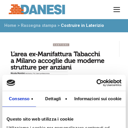
Prodotti
Azienda
Home
>
Rassegna stampa
>
Costruire in Laterizio
Il gruppo
Partner
Ambiente
Stabilimenti
Rete commerciale
Ufficio Tecnico
News
Eventi
Mostre
Consenso
Dettagli
Informazioni sui cookie
Rassegna stampa
Video
Novità dall’azienda
Questo sito web utilizza i cookie
Utilizziamo i cookie per personalizzare contenuti ed