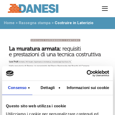
Prodotti
Azienda
Home
>
Rassegna stampa
>
Costruire in Laterizio
Il gruppo
Partner
Ambiente
Stabilimenti
Rete commerciale
Ufficio Tecnico
News
Eventi
Mostre
Consenso
Dettagli
Informazioni sui cookie
Rassegna stampa
Video
Novità dall’azienda
Questo sito web utilizza i cookie
Utilizziamo i cookie per personalizzare contenuti ed