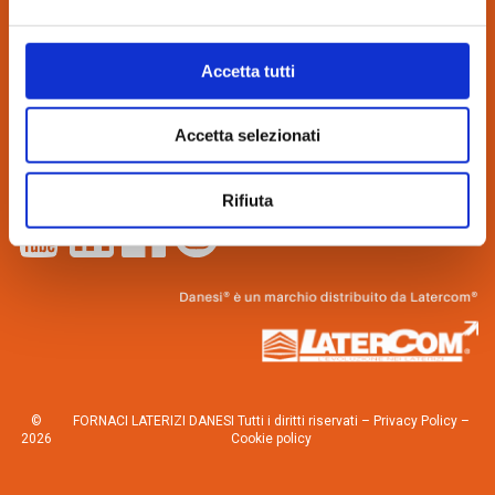
CONTATTI:
via Bindina, 8
Accetta tutti
26029 Soncino (CR)
Tel. 0374.85462
Accetta selezionati
info@danesilaterizi.it
Partita IVA N. 04537800155
Lavora con noi
–
Novità dall’azienda
Rifiuta
©
FORNACI LATERIZI DANESI Tutti i diritti riservati –
Privacy Policy
–
2026
Cookie policy