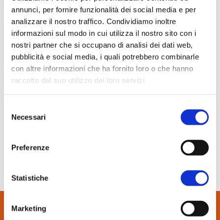
In evidenza
annunci, per fornire funzionalità dei social media e per
analizzare il nostro traffico. Condividiamo inoltre
Normablok Più High Performance
informazioni sul modo in cui utilizza il nostro sito con i
Muratura armata Danesi
nostri partner che si occupano di analisi dei dati web,
Normablok Più Ponti Termici
pubblicità e social media, i quali potrebbero combinarle
Normablok Più Taglio Termico
con altre informazioni che ha fornito loro o che hanno
Normablok Più CAM
raccolto dal suo utilizzo dei loro servizi.
Normablok Più S40 MA ricostruzione post sisma
20 Ottobre 2021
Selezione
Referenze
Costruire in Laterizio
Necessari
del
consenso
Normablok Più S40 MA a Parma
Contatti
Preferenze
Area tecnica
SCARICA IL PDF
Statistiche
QuantiMattoni
Marketing