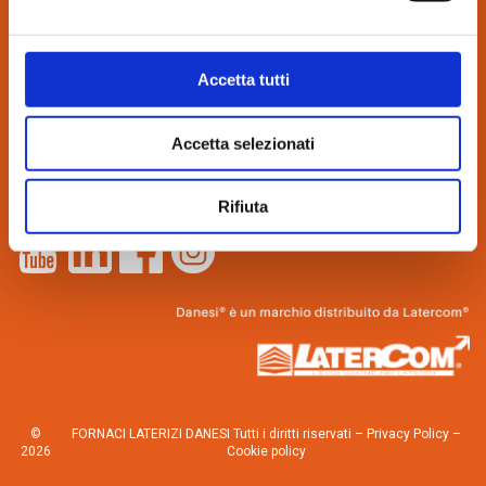
CONTATTI:
via Bindina, 8
Accetta tutti
26029 Soncino (CR)
Tel. 0374.85462
Accetta selezionati
info@danesilaterizi.it
Partita IVA N. 04537800155
Lavora con noi
–
Novità dall’azienda
Rifiuta
©
FORNACI LATERIZI DANESI Tutti i diritti riservati –
Privacy Policy
–
2026
Cookie policy