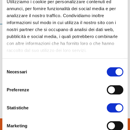
Utilizziamo i cookie per personalizzare contenuti ed
In evidenza
annunci, per fornire funzionalità dei social media e per
19 Dicembre 2022
Normablok Più High Performance
Auguri di buon Natale
analizzare il nostro traffico. Condividiamo inoltre
Muratura armata Danesi
informazioni sul modo in cui utilizza il nostro sito con i
Normablok Più Ponti Termici
nostri partner che si occupano di analisi dei dati web,
Normablok Più Taglio Termico
Fornaci Laterizi Danesi vi augura Buon Natale!
pubblicità e social media, i quali potrebbero combinarle
con altre informazioni che ha fornito loro o che hanno
Normablok Più CAM
Vi ricordiamo che:
raccolto dal suo utilizzo dei loro servizi.
Normablok Più S40 MA ricostruzione post sisma
il carico rimarrà chiuso il 24, 25 e 26 dicembre e dal
pomeriggio del 29 dicembre fino all’8 gennaio;
Referenze
Selezione
gli uffici rimarranno chiusi il 24, 25 e 26 dicembre e dal
Necessari
del
pomeriggio del 29 dicembre fino all’8 gennaio.
Contatti
consenso
Riapriremo il 9 gennaio 2023.
Preferenze
Area tecnica
Statistiche
QuantiMattoni
Marketing