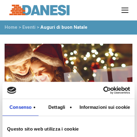
Prodotti
Azienda
Home
>
Eventi
>
Auguri di buon Natale
Il gruppo
Partner
Ambiente
Stabilimenti
Rete commerciale
Ufficio Tecnico
News
Eventi
Mostre
Consenso
Dettagli
Informazioni sui cookie
Rassegna stampa
Video
Novità dall’azienda
Questo sito web utilizza i cookie