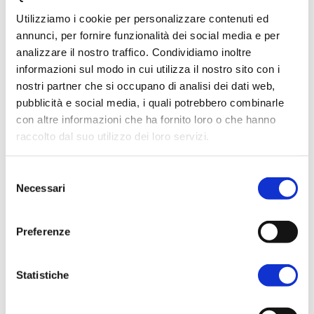
In evidenza
Utilizziamo i cookie per personalizzare contenuti ed
Normablok Più High Performance
annunci, per fornire funzionalità dei social media e per
Muratura armata Danesi
analizzare il nostro traffico. Condividiamo inoltre
Normablok Più Ponti Termici
informazioni sul modo in cui utilizza il nostro sito con i
nostri partner che si occupano di analisi dei dati web,
Normablok Più Taglio Termico
pubblicità e social media, i quali potrebbero combinarle
Normablok Più CAM
con altre informazioni che ha fornito loro o che hanno
Normablok Più S40 MA ricostruzione post sisma
raccolto dal suo utilizzo dei loro servizi.
Referenze
Selezione
4 Febbraio 2017
Necessari
Architetto.info Newsletter
del
Contatti
consenso
Kliamhuse 2017, Danesi presenta il nuovo blocco da
Area tecnica
Preferenze
tamponamento con grafite
QuantiMattoni
Statistiche
SCARICA IL PDF