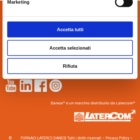
Marketing
CONTATTI:
Accetta tutti
via Bindina, 8
26029 Soncino (CR)
Accetta selezionati
Tel. 0374.85462
info@danesilaterizi.it
Partita IVA N. 04537800155
Rifiuta
Lavora con noi
–
Novità dall’azienda
©
FORNACI LATERIZI DANESI Tutti i diritti riservati –
Privacy Policy
–