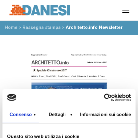
Prodotti
Azienda
Home
>
Rassegna stampa
>
Architetto.info Newsletter
Il gruppo
Partner
Ambiente
Stabilimenti
Rete commerciale
Ufficio Tecnico
News
Eventi
Mostre
Rassegna stampa
Consenso
Dettagli
Informazioni sui cookie
Video
Novità dall’azienda
Questo sito web utilizza i cookie