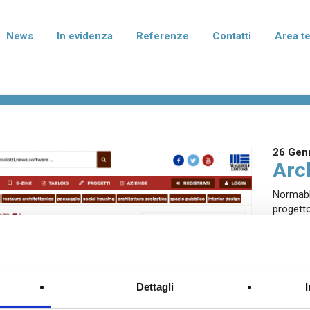
News
In evidenza
Referenze
Contatti
Area t
rmablok Più
Normablok Più Taglio Te
isolanti in laterizio con polistirene
Blocchi isolanti in laterizio con po
to di grafite per murature armate,
additivato di grafite per l'isolame
mento e correzione dei ponti
fondazione e del solaio.
26 Gen
ei pilastri.
Arc
Normablo
progett
terizio Tradizionale
Laterizio per divisori
per murature portanti, anche in
Blocchi per pareti di divisione tra
smica, e di tamponamento.
abitative e tramezzature interne.
SCA
Dettagli
I I PRODOTTI