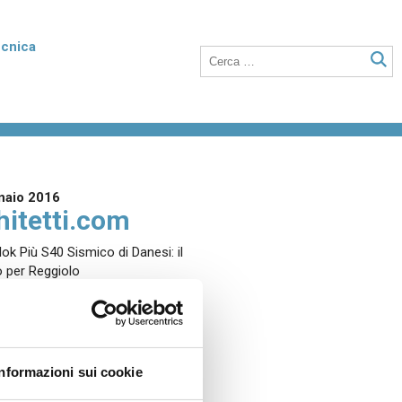
ecnica
rmico
Poroton Plan
listirene
Blocchi in laterizio rettificati dalle elevate
nto della
prestazioni termiche, anche a setti sottili
o integrati con polistirene addittivato di
naio 2016
grafite.
hitetti.com
k Più S40 Sismico di Danesi: il
o per Reggiolo
Laterizio per solai
 unità
Blocchi per solai a nervature parallele,
anche utilizzabili in abbinamento a tutti i
RICA IL PDF
tipi di travetti o su lastre in calcestruzzo.
Informazioni sui cookie