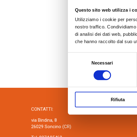
Accessori quali malte termiche, collanti
cementizi e fasce tagliagiunti.
Questo sito web utilizza i c
Utilizziamo i cookie per perso
nostro traffico. Condividiamo 
di analisi dei dati web, pubbl
che hanno raccolto dal suo uti
Selezione
Necessari
del
consenso
Rifiuta
CONTATTI:
via Bindina, 8
26029 Soncino (CR)