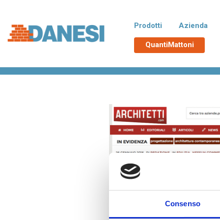
Prodotti
Azienda
QuantiMattoni
Home
>
Rassegna stampa
>
Architetti.com
Normablok Più CAM
No
Blocchi isolanti in laterizio rispondenti
Blocchi 
alle richieste CAM necessarie
additiva
all’ottenimento del Superbonus 110%,
tampona
con polistirene additivato di grafite
termici d
Neopor® BMB di BASF. Un EPS derivato
da materie prime rinnovabili e non fossili.
Poroton
La
Blocchi in laterizio porizzati con elevate
Blocchi 
prestazioni per murature portanti, anche
zona si
in zona sismica, e di tamponamento.
Consenso
Malte e accessori
TUTT