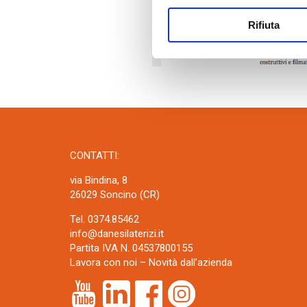
Rifiuta
CONTATTI:
via Bindina, 8
26029 Soncino (CR)
Tel. 0374.85462
info@danesilaterizi.it
Partita IVA N. 04537800155
Lavora con noi
–
Novità dall’azienda