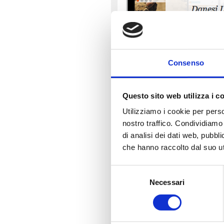
Accessori quali malte termiche, collanti
cementizi e fasce tagliagiunti.
Consenso
Questo sito web utilizza i c
Utilizziamo i cookie per perso
nostro traffico. Condividiamo 
di analisi dei dati web, pubbl
che hanno raccolto dal suo uti
Selezione
Necessari
del
consenso