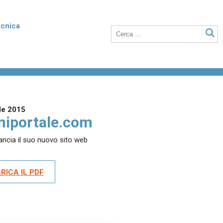
ecnica
rmico
Poroton Plan
listirene
Blocchi in laterizio rettificati dalle elevate
nto della
prestazioni termiche, anche a setti sottili
o integrati con polistirene addittivato di
le 2015
grafite.
hiportale.com
ancia il suo nuovo sito web
Laterizio per solai
 unità
Blocchi per solai a nervature parallele,
RICA IL PDF
anche utilizzabili in abbinamento a tutti i
tipi di travetti o su lastre in calcestruzzo.