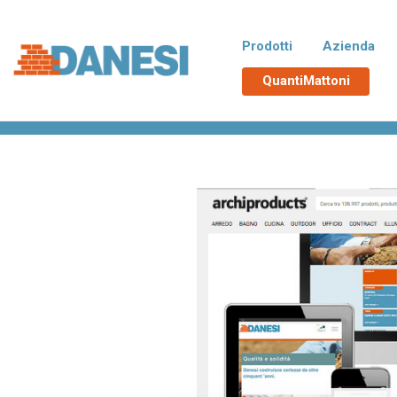
Prodotti
Azienda
QuantiMattoni
Home
>
Rassegna stampa
>
Archiportale.com
Normablok Più CAM
No
Blocchi isolanti in laterizio rispondenti
Blocchi 
alle richieste CAM necessarie
additiva
all’ottenimento del Superbonus 110%,
tampona
con polistirene additivato di grafite
termici d
Neopor® BMB di BASF. Un EPS derivato
da materie prime rinnovabili e non fossili.
Poroton
La
Blocchi in laterizio porizzati con elevate
Blocchi 
prestazioni per murature portanti, anche
zona si
in zona sismica, e di tamponamento.
Malte e accessori
TUTT