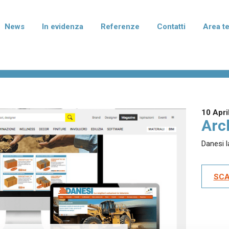
News
In evidenza
Referenze
Contatti
Area t
rmablok Più
Normablok Più Taglio Te
isolanti in laterizio con polistirene
Blocchi isolanti in laterizio con po
to di grafite per murature armate,
additivato di grafite per l'isolame
mento e correzione dei ponti
fondazione e del solaio.
10 Apri
ei pilastri.
Arc
Danesi l
terizio Tradizionale
Laterizio per divisori
per murature portanti, anche in
Blocchi per pareti di divisione tra
SCA
smica, e di tamponamento.
abitative e tramezzature interne.
I I PRODOTTI