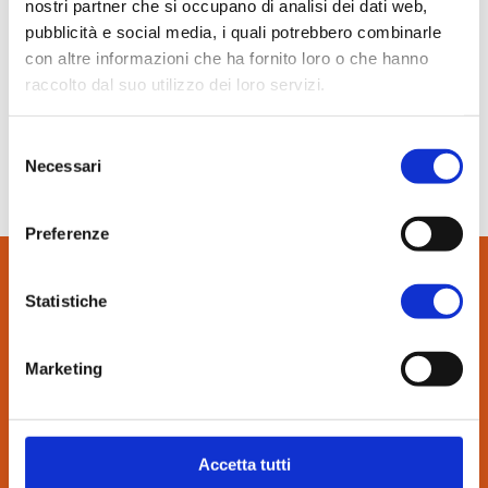
nostri partner che si occupano di analisi dei dati web,
In evidenza
pubblicità e social media, i quali potrebbero combinarle
15 Maggio 2015
Normablok Più High Performance
con altre informazioni che ha fornito loro o che hanno
Ingegneri.info
Muratura armata Danesi
raccolto dal suo utilizzo dei loro servizi.
Normablok Più Ponti Termici
Il nuovo sito Danesi è online
Normablok Più Taglio Termico
Selezione
Normablok Più CAM
Necessari
del
SCARICA IL PDF
Normablok Più S40 MA ricostruzione post sisma
consenso
Preferenze
Referenze
Contatti
Statistiche
CONTATTI:
via Bindina, 8
Area tecnica
Marketing
26029 Soncino (CR)
Tel. 0374.85462
QuantiMattoni
info@danesilaterizi.it
Partita IVA N. 04537800155
Accetta tutti
Lavora con noi
–
Novità dall’azienda