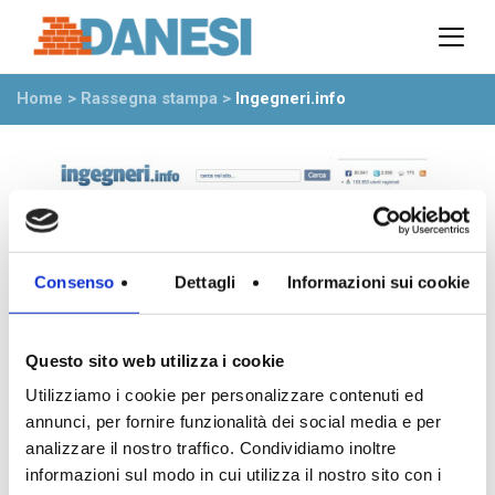
Prodotti
Azienda
Home
>
Rassegna stampa
>
Ingegneri.info
Il gruppo
Partner
Ambiente
Stabilimenti
Rete commerciale
Ufficio Tecnico
Consenso
Dettagli
Informazioni sui cookie
News
Eventi
Questo sito web utilizza i cookie
Mostre
Utilizziamo i cookie per personalizzare contenuti ed
Rassegna stampa
annunci, per fornire funzionalità dei social media e per
Video
analizzare il nostro traffico. Condividiamo inoltre
Novità dall’azienda
informazioni sul modo in cui utilizza il nostro sito con i