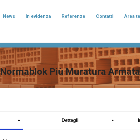
News
In evidenza
Referenze
Contatti
Area t
rmablok Più
Normablok Più Taglio Te
isolanti in laterizio con polistirene
Blocchi isolanti in laterizio con po
to di grafite per murature armate,
additivato di grafite per l'isolame
mento e correzione dei ponti
fondazione e del solaio.
Normablok Più Muratura Armata
ei pilastri.
terizio Tradizionale
Laterizio per divisori
per murature portanti, anche in
Blocchi per pareti di divisione tra
smica, e di tamponamento.
abitative e tramezzature interne.
Dettagli
I I PRODOTTI