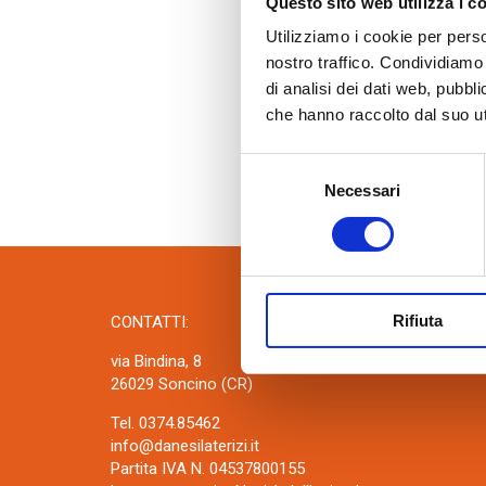
Accessori quali malte termiche, collanti
Questo sito web utilizza i c
cementizi e fasce tagliagiunti.
Utilizziamo i cookie per perso
nostro traffico. Condividiamo 
di analisi dei dati web, pubbl
che hanno raccolto dal suo uti
Selezione
Necessari
del
consenso
Rifiuta
CONTATTI:
via Bindina, 8
26029 Soncino (CR)
Tel. 0374.85462
info@danesilaterizi.it
Partita IVA N. 04537800155