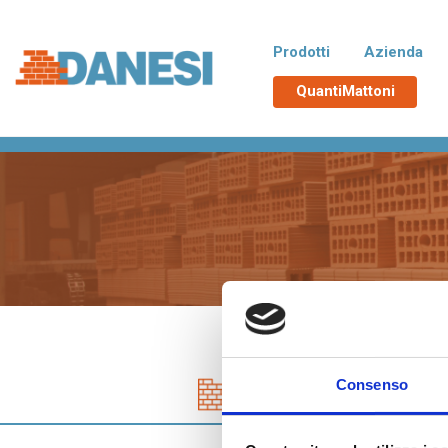
Prodotti
Azienda
QuantiMattoni
Home
>
Normablok Più Muratura Armata
Normablok Più CAM
No
Blocchi isolanti in laterizio rispondenti
Blocchi 
alle richieste CAM necessarie
additiva
all’ottenimento del Superbonus 110%,
tampona
con polistirene additivato di grafite
termici d
Neopor® BMB di BASF. Un EPS derivato
da materie prime rinnovabili e non fossili.
Poroton
La
Blocchi in laterizio porizzati con elevate
Blocchi 
prestazioni per murature portanti, anche
zona si
in zona sismica, e di tamponamento.
Consenso
Tipologia
Malte e accessori
TUTT