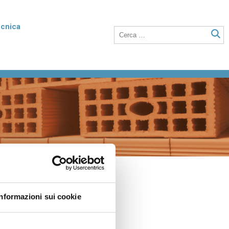
ecnica
rmico
Poroton Plan
listirene
Blocchi in laterizio rettificati dalle elevate
nto della
prestazioni termiche, anche a setti sottili
o integrati con polistirene addittivato di
grafite.
Laterizio per solai
 unità
Blocchi per solai a nervature parallele,
anche utilizzabili in abbinamento a tutti i
tipi di travetti o su lastre in calcestruzzo.
Informazioni sui cookie