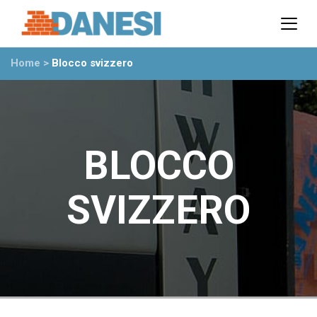
Prodotti
Azienda
Home
>
Blocco svizzero
Il gruppo
Partner
Ambiente
Stabilimenti
Rete commerciale
BLOCCO
Ufficio Tecnico
News
SVIZZERO
Eventi
Mostre
Rassegna stampa
Video
Novità dall’azienda