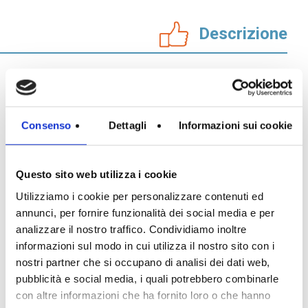
In evidenza
Descrizione
Normablok Più High Performance
Muratura armata Danesi
Normablok Più Ponti Termici
Normablok Più Taglio Termico
Il blocco Svizzero di Danesi
Normablok Più CAM
Il blocco Svizzero della linea tradizionale Fornaci Laterizi
Normablok Più S40 MA ricostruzione post sisma
Consenso
Dettagli
Informazioni sui cookie
Danesi risponde pienamente alle caratteristiche richieste
dalle murature portanti e murature di tamponamento..
Referenze
Il blocco Svizzero della linea tradizionale offre tutte le
Questo sito web utilizza i cookie
caratteristiche prestazionali del laterizio tradizionale in
Contatti
Utilizziamo i cookie per personalizzare contenuti ed
relazione a isolamento termico, inerzia termica, potere
fonoassorbente, resistenza e compattezza.
annunci, per fornire funzionalità dei social media e per
Area tecnica
analizzare il nostro traffico. Condividiamo inoltre
Laterizi di qualità
informazioni sul modo in cui utilizza il nostro sito con i
nostri partner che si occupano di analisi dei dati web,
QuantiMattoni
I blocchi svizzeri di Fornaci Laterizi Danesi sono sinonimo
pubblicità e social media, i quali potrebbero combinarle
di qualità e di benessere abitativo: è un materiale che
nasce dalla migliore tradizione costruttiva, dall’accuratezza
con altre informazioni che ha fornito loro o che hanno