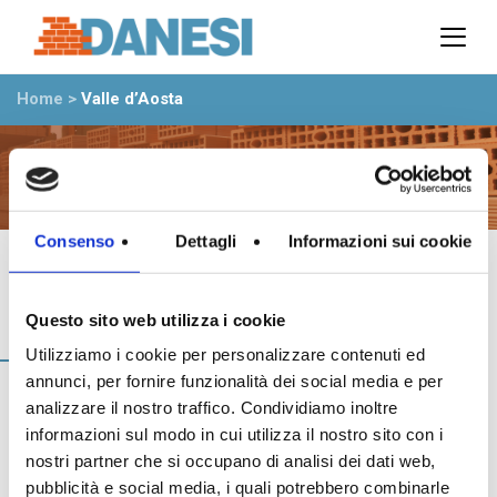
Prodotti
Azienda
Home
>
Valle d’Aosta
Il gruppo
Partner
Ambiente
Valle d’Aosta
Stabilimenti
Rete commerciale
Consenso
Dettagli
Informazioni sui cookie
Ufficio Tecnico
News
Questo sito web utilizza i cookie
Tipologia
Eventi
Utilizziamo i cookie per personalizzare contenuti ed
Mostre
annunci, per fornire funzionalità dei social media e per
Rassegna stampa
analizzare il nostro traffico. Condividiamo inoltre
Video
informazioni sul modo in cui utilizza il nostro sito con i
Aosta
Novità dall’azienda
nostri partner che si occupano di analisi dei dati web,
SCOPRI
pubblicità e social media, i quali potrebbero combinarle