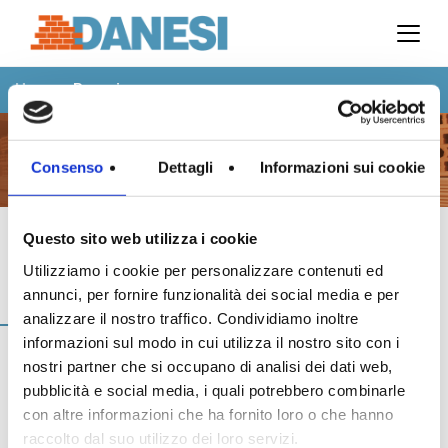
Prodotti
Azienda
Home
>
Perugia
Il gruppo
Partner
Ambiente
Perugia
Consenso
Dettagli
Informazioni sui cookie
Stabilimenti
Rete commerciale
Ufficio Tecnico
Questo sito web utilizza i cookie
Utilizziamo i cookie per personalizzare contenuti ed
News
Prodotti
annunci, per fornire funzionalità dei social media e per
Eventi
analizzare il nostro traffico. Condividiamo inoltre
Mostre
informazioni sul modo in cui utilizza il nostro sito con i
Rassegna stampa
nostri partner che si occupano di analisi dei dati web,
Video
pubblicità e social media, i quali potrebbero combinarle
Novità dall’azienda
con altre informazioni che ha fornito loro o che hanno
raccolto dal suo utilizzo dei loro servizi.