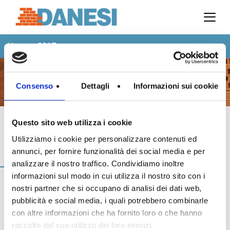
Prodotti
Azienda
Home
>
2017
Il gruppo
Partner
Ambiente
2017
Consenso
Dettagli
Informazioni sui cookie
Stabilimenti
Rete commerciale
Ufficio Tecnico
Questo sito web utilizza i cookie
Utilizziamo i cookie per personalizzare contenuti ed
News
Tipologia
annunci, per fornire funzionalità dei social media e per
Eventi
analizzare il nostro traffico. Condividiamo inoltre
Mostre
informazioni sul modo in cui utilizza il nostro sito con i
Rassegna stampa
nostri partner che si occupano di analisi dei dati web,
Video
pubblicità e social media, i quali potrebbero combinarle
Novità dall’azienda
con altre informazioni che ha fornito loro o che hanno
raccolto dal suo utilizzo dei loro servizi.