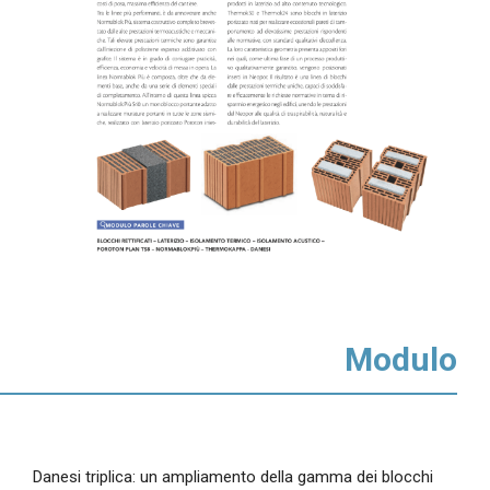
In evidenza
Normablok Più High Performance
Muratura armata Danesi
Normablok Più Ponti Termici
Normablok Più Taglio Termico
Normablok Più CAM
Normablok Più S40 MA ricostruzione post sisma
Referenze
Contatti
Modulo
Area tecnica
QuantiMattoni
Danesi triplica: un ampliamento della gamma dei blocchi