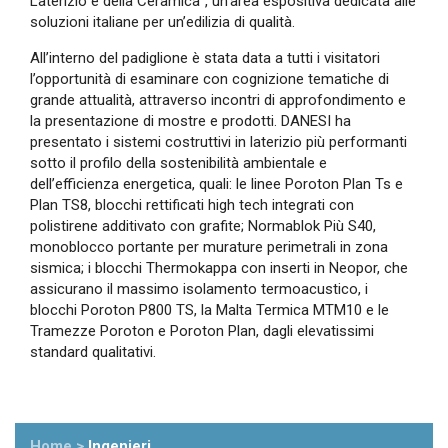
Laterizio e della Ceramica”, un’area espositiva dedicata alle
soluzioni italiane per un’edilizia di qualità.
All’interno del padiglione è stata data a tutti i visitatori
l’opportunità di esaminare con cognizione tematiche di
grande attualità, attraverso incontri di approfondimento e
la presentazione di mostre e prodotti. DANESI ha
presentato i sistemi costruttivi in laterizio più performanti
sotto il profilo della sostenibilità ambientale e
dell’efficienza energetica, quali: le linee Poroton Plan Ts e
Plan TS8, blocchi rettificati high tech integrati con
polistirene additivato con grafite; Normablok Più S40,
monoblocco portante per murature perimetrali in zona
sismica; i blocchi Thermokappa con inserti in Neopor, che
assicurano il massimo isolamento termoacustico, i
blocchi Poroton P800 TS, la Malta Termica MTM10 e le
Tramezze Poroton e Poroton Plan, dagli elevatissimi
standard qualitativi.
Home
>
Ingenieri