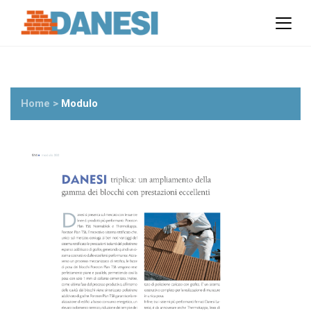
Prodotti
Azienda
Il gruppo
Partner
Ambiente
Home
>
Modulo
Stabilimenti
Rete commerciale
Ufficio Tecnico
News
Eventi
Mostre
Rassegna stampa
Video
Novità dall’azienda