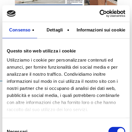
Consenso
Dettagli
Informazioni sui cookie
Questo sito web utilizza i cookie
Utilizziamo i cookie per personalizzare contenuti ed
annunci, per fornire funzionalità dei social media e per
Ingenieri
analizzare il nostro traffico. Condividiamo inoltre
informazioni sul modo in cui utilizza il nostro sito con i
nostri partner che si occupano di analisi dei dati web,
pubblicità e social media, i quali potrebbero combinarle
con altre informazioni che ha fornito loro o che hanno
A Rimini un cantiere di 1.200 mq al top con Danesi
raccolto dal suo utilizzo dei loro servizi.
Selezione
Home
>
ArchiInfo
Necessari